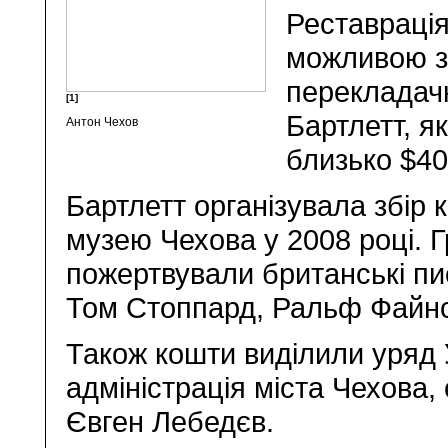
Реставраці
можливою з
перекладачк
[1]
Бартлетт, я
Антон Чехов
близько $40
Бартлетт організувала збір 
музею Чехова у 2008 році. 
пожертвували британські пис
Том Стоппард, Ральф Файнс 
Також кошти виділили уряд 
адміністрація міста Чехова
Євген Лебедєв.