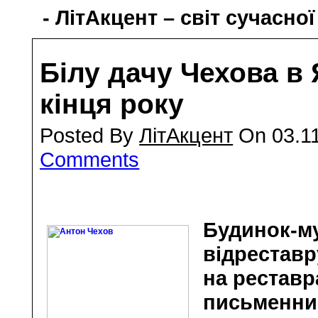
- ЛітАкцент – світ сучасної
Білу дачу Чехова в
кінця року
Posted By
ЛітАкцент
On 03.11
Comments
Будинок-му
відреставр
на реставр
письменник