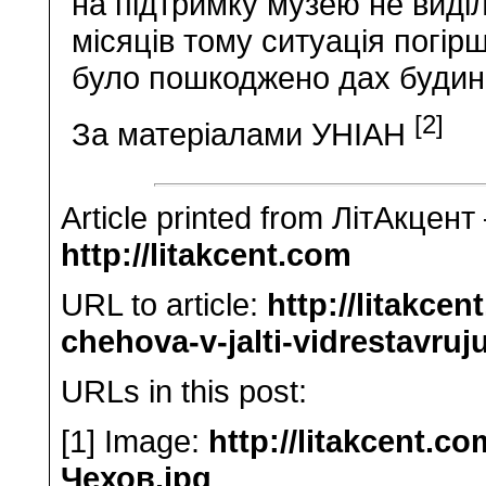
на підтримку музею не виді
місяців тому ситуація погір
було пошкоджено дах будин
[2]
За матеріалами УНІАН
Article printed from ЛітАкцент
http://litakcent.com
URL to article:
http://litakce
chehova-v-jalti-vidrestavruj
URLs in this post:
[1] Image:
http://litakcent.c
Чехов.jpg