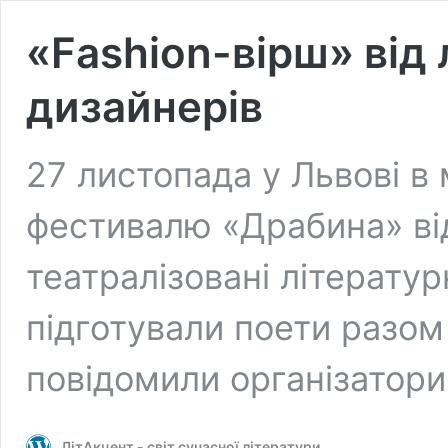
«Fashion-вірш» від 
дизайнерів
27 листопада у Львові в
фестивалю «Драбина» ві
театралізовані літератур
підготували поети разом
повідомили організатори
ЛітАкцент - світ сучасної літератури