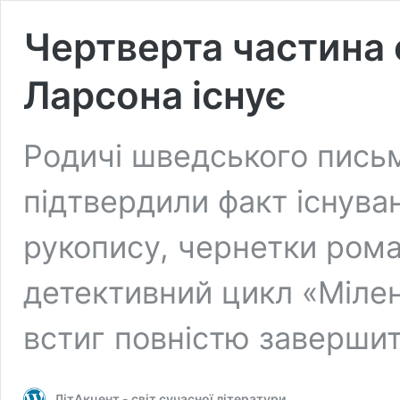
Чертверта частина 
Ларсона існує
Родичі шведського пись
підтвердили факт існува
рукопису, чернетки рома
детективний цикл «Мілен
встиг повністю заверши
ЛітАкцент - світ сучасної літератури