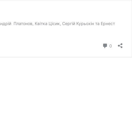
рій Платонов, Квітка Цісик, Сергій Курьохін та Ернест
коментар
0