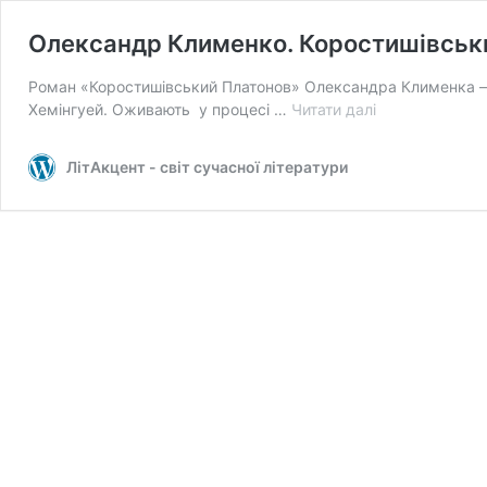
Олександр Клименко. Коростишівськ
Роман «Коростишівський Платонов» Олександра Клименка – пр
Олександр
Хемінгуей. Оживають у процесі …
Читати далі
Клименко.
Коростишівськ
ЛітАкцент - світ сучасної літератури
Платонов