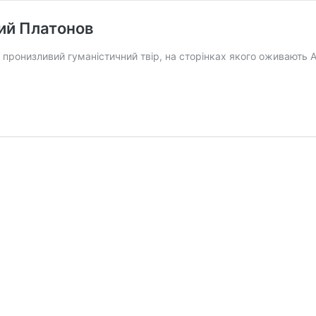
ий Платонов
онизливий гуманістичний твір, на сторінках якого оживають Анд
ий