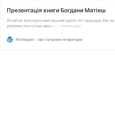
Презентація книги Богдани Матіяш
29 квітня Культурно-мистецький центр «Є» запрошує Вас на пр
Презентація
улюблені пси та інші звірі» – …
Читати далі
книги
Богдани
ЛітАкцент - світ сучасної літератури
Матіяш