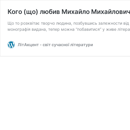
Кого (що) любив Михайло Михайлови
Що то розквітає творчо людина, позбувшись залежности від
монографія видана, тепер можна “побавитися” у живе літера
ЛітАкцент - світ сучасної літератури