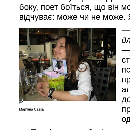
боку, поет боїться, що він м
відчуває: може чи не може. 
—
д
— 
ст
пс
п
а
д
[9]
пр
Мар’яна Савка
од