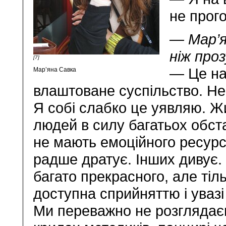
не прого
— Мар’я
ніж про
[7]
— Це на
Мар’яна Савка
влаштоване суспільство. Не
Я собі слабко це уявляю. Жи
людей в силу багатьох обст
не мають емоційного ресурс
радше дратує. Інших дивує. 
багато прекрасного, але тіл
доступна сприйняттю і увазі
Ми переважно не розглядаєм