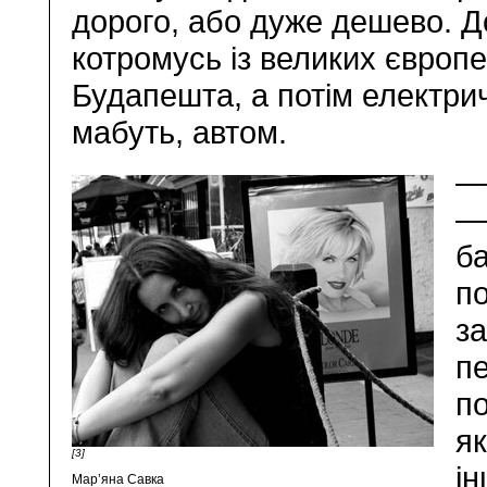
дорого, або дуже дешево. Д
котромусь із великих європе
Будапешта, а потім електри
мабуть, автом.
—
— 
ба
по
з
пе
по
я
[3]
і
Мар’яна Савка