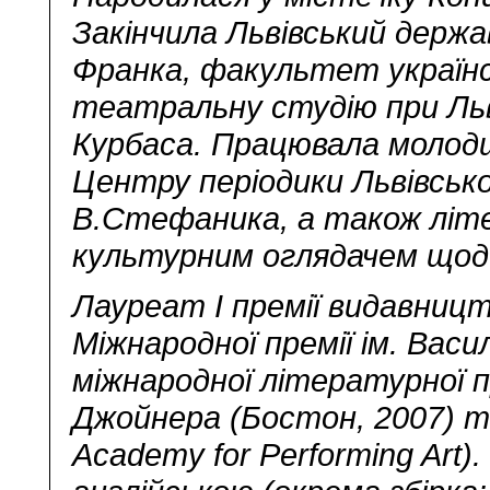
Закінчила Львівський держа
Франка, факультет українсь
театральну студію при Льв
Курбаса. Працювала молод
Центру періодики Львівської
В.Стефаника, а також лі
культурним оглядачем щод
Лауреат І премії видавниц
Міжнародної премії ім. Васи
міжнародної літературної 
Джойнера (Бостон, 2007) т
Academy for Performing Art