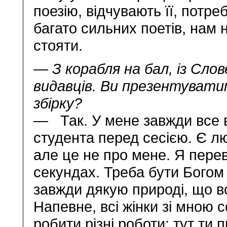
поезію, відчувають її, потре
багато сильних поетів, нам 
стояти.
— З корабля на бал, із Слов
видавців. Ви презентуват
збірку?
— Так. У мене завжди все в
студента перед сесією. Є лю
але це не про мене. Я пере
секундах. Треба бути Богом
завжди дякую природі, що в
Напевне, всі жінки зі мною 
робити різні роботи: тут т