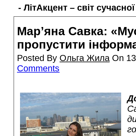
- ЛітАкцент – світ сучасної
Мар’яна Савка: «Му
пропустити інформ
Posted By
Ольга Жила
On 13
Comments
Д
Са
д
г