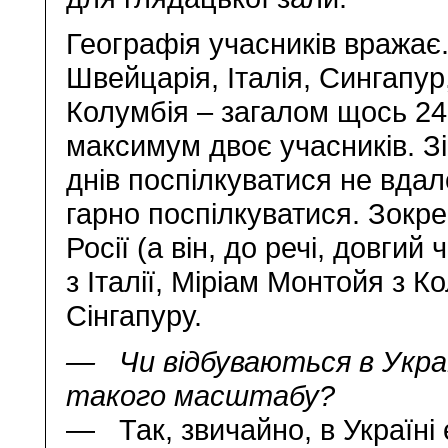
Географія учасників вражає
Швейцарія, Італія, Сингапур
Колумбія – загалом щось 24 
максимум двоє учасників. Зі
днів поспілкуватися не вдал
гарно поспілкуватися. Зокр
Росії (а він, до речі, довгий
з Італії, Міріам Монтойя з К
Сінгапуру.
— Чи відбуваються в Украї
такого масштабу?
— Так, звичайно, в Україні 