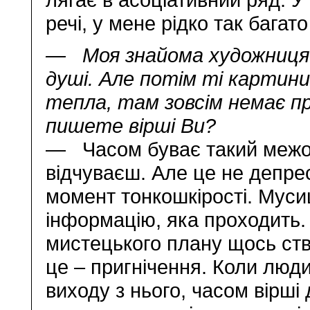
речі, у мене рідко так багато
— Моя знайома художниця м
душі. Але потім ті картини
тепла, там зовсім немає пр
пишете вірші Ви?
— Часом буває такий межов
відчуваєш. Але це не депресі
момент тонкошкірості. Мус
інформацію, яка проходить.
мистецького плану щось ств
це – пригнічення. Коли люди
виходу з нього, часом вірші