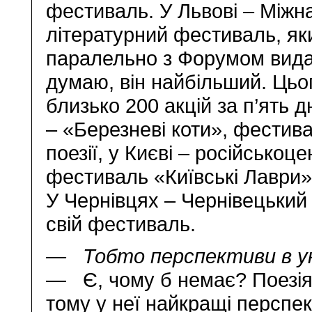
фестиваль. У Львові – Міжн
літературний фестиваль, як
паралельно з Форумом вида
думаю, він найбільший. Цьо
близько 200 акцій за п’ять д
– «Березневі коти», фестив
поезії, у Києві – російськоц
фестиваль «Київські Лаври»,
У Чернівцях – Чернівецький
свій фестиваль.
— Тобто перспективи в укра
— Є, чому б немає? Поезія 
тому у неї найкращі перспе