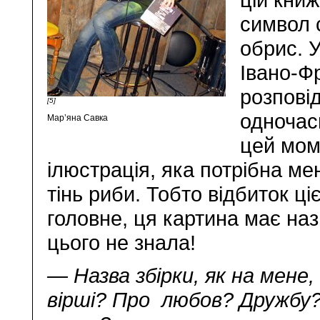
символ с
обрис. 
Івано-Фр
розпові
[5]
одночасн
Мар’яна Савка
цей мом
ілюстрація, яка потрібна ме
тінь риби. Тобто відбиток ці
головне, ця картина має на
цього не знала!
— Назва збірки, як на мене
вірші? Про любов? Дружбу? 