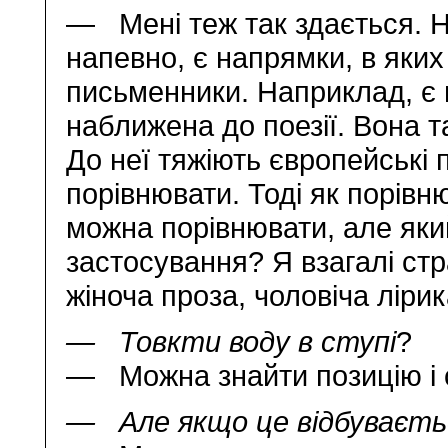
— Мені теж так здається. Н
напевно, є напрямки, в яки
письменники. Наприклад, є 
наближена до поезії. Вона т
До неї тяжіють європейські 
порівнювати. Тоді як порівн
можна порівнювати, але яки
застосування? Я взагалі ст
жіноча проза, чоловіча лір
— Товкти воду в ступі
?
— Можна знайти позицію і 
— Але якщо це відбуваєтьс