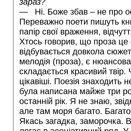
зараз?
— Ні. Боже збав – не про о
Переважно поети пишуть кн
папір свої враження, відчутт
Хтось говорив, що проза це 
відбувається довкола сюжет
мелодія (проза), є нюансова
складається красивий твір.
цікавіші. Поезія знаходить н
була написана майже три ро
останній рік. Я не знаю, зв
але там моря багато. Багат
Якась загадка, заморочка. 
лягає в асоціативний ряд. У 