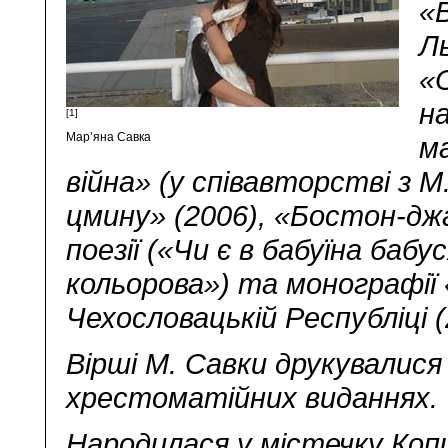
«
Л
«
на
[1]
Мар’яна Савка
ма
війна» (у співавторстві з М
цмину» (2006), «Бостон-джа
поезії («Чи є в бабуїна баб
кольорова») та монографії 
Чехословацькій Республіці (
Вірші М. Савки друкувалися
хрестоматійних виданнях.
Народилася у містечку Копи