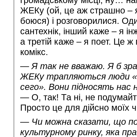
ЖЕКу (ой, це аж страшно – 
боюся) і розговорилися. Од
сантехнік, інший каже – я ін
а третій каже – я поет. Це ж
комікс.
— Я так не вважаю. Я б зра
ЖЕКу трапляються люди «
сего». Вони підносять нас 
— О, так! Та ні, не подумай
Просто це для дійсно моїх чи
— Чи можна сказати, що по
культурному ринку, яка п