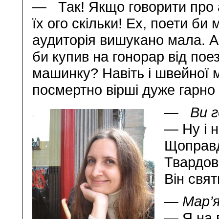
— Так! Якщо говорити про ау
їх ого скільки! Ех, поети би
аудиторія вишукано мала. А
би купив на гонорар від пое
машинку? Навіть і швейної 
посмертно вірші дуже гарно
— Ви го
— Ну і н
Щоправд
Твардовс
Він свят
— Мар’
— Я на 