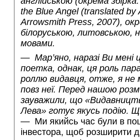
англійською (окрема збірка:
the Blue Angel (translated b
Arrowsmith Press, 2007), ок
білоруською, литовською, 
мовами.
— Мар’яно, наразі Ви мені ц
поетка, однак, ця роль пара
роллю видавця, отже, я не
повз неї. Перед нашою роз
зауважили, що «Видавницт
Лева» готує якусь подію. Щ
— Ми якийсь час були в по
інвестора, щоб розширити д