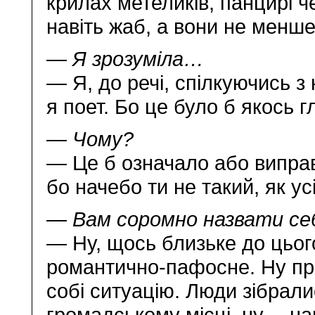
крилах метеликів, панцирі ч
навіть жаб, а вони не менше 
— Я зрозуміла…
— Я, до речі, спілкуючись 
я поет. Бо це було б якось г
— Чому?
— Це б означало або випра
бо начебо ти не такий, як усі
— Вам соромно назвати се
— Ну, щось близьке до цьог
романтично-пафосне. Ну пр
собі ситуацію. Люди зібрал
громадському місці, ну… на