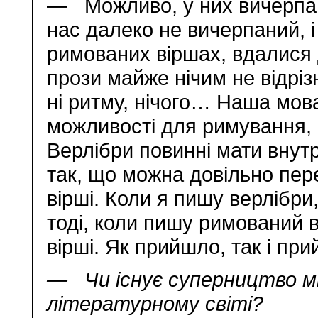
— Можливо, у них вичерпан
нас далеко не вичерпаний, і
римованих віршах, вдалися д
прози майже нічим не відрі
ні ритму, нічого… Наша мов
можливості для римування, 
Верлібри повинні мати внутр
так, що можна довільно пер
вірші. Коли я пишу верлібри
тоді, коли пишу римований в
вірші. Як прийшло, так і пр
— Чи існує суперництво мі
літературному світі?