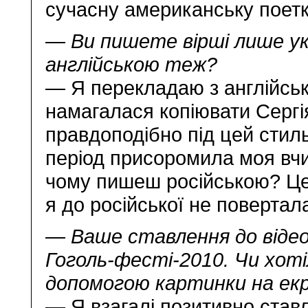
сучасну американську поет
— Ви пишете вірші лише ук
англійською теж?
— Я перекладаю з англійсько
намагалася копіювати Сергія
правдоподібно під цей стиль
період присоромила моя вчи
чому пишеш російською? Це 
я до російської не повертал
— Ваше ставлення до відео
Гоголь-фесті-2010. Чи хоті
допомогою картинки на екр
— Я взагалі позитивно став