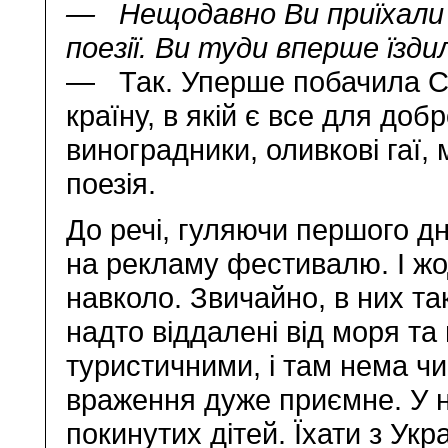
— Нещодавно Ви приїхали з
поезії. Ви туди вперше їзди
— Так. Уперше побачила Сл
країну, в якій є все для доб
виноградники, оливкові гаї, 
поезія.
До речі, гуляючи першого д
на рекламу фестивалю. І жо
навколо. Звичайно, в них та
надто віддалені від моря та
туристичними, і там нема ч
враження дуже приємне. У ни
покинутих дітей. Їхати з Ук