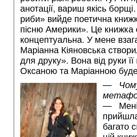
анотації, вариш якісь борщі
риби» вийде поетична книж
пісню Америки». Це книжка 
концептуальна. У мене взага
Маріанна Кіяновська створи
для друку». Вона від руки її
Оксаною та Маріанною буде 
— Чому 
метафо
— Мені 
прийшла 
багато с
цій книж