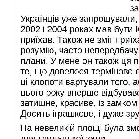
за
Українців уже запрошували,
2002 і 2004 роках мав бути 
приїхав. Також не зміг приїх
розумію, часто непередбачу
плани. У мене он також ця 
те, що довелося терміново 
ці клопоти вартували того, 
цього року вперше відбувавс
затишне, красиве, із замком
Досить іграшкове, і дуже зр
На невеликій площі була змо
для глядацької зали.