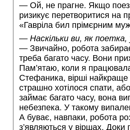
— Ой, не прагне. Якщо поез
ризикує перетворитися на пр
«Гавріла бил прімєрним муж
— Наскільки ви, як поетка
— Звичайно, робота забирає 
треба багато часу. Вони пр
Пам’ятаю, коли я працювала 
Стефаника, вірші найкраще 
страшно хотілося спати, аб
займає багато часу, вона ви
небезпека. У такому випале
А буває, навпаки, робота роз
з’являються у віршах. Доки 