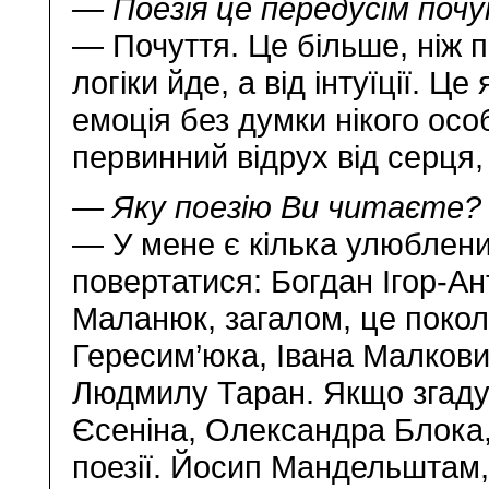
— Поезія це передусім поч
— Почуття. Це більше, ніж п
логіки йде, а від інтуїції. 
емоція без думки нікого осо
первинний відрух від серця, 
— Яку поезію Ви читаєте?
— У мене є кілька улюблени
повертатися: Богдан Ігор-А
Маланюк, загалом, це покол
Гересим’юка, Івана Малкови
Людмилу Таран. Якщо згадув
Єсеніна, Олександра Блока, 
поезії. Йосип Мандельштам, 