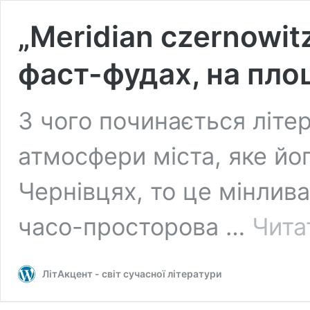
„Meridian czernowitz
фаст-фудах, на пло
З чого починається літе
атмосфери міста, яке йо
Чернівцях, то це мінлива
часо-просторова …
Чита
ЛітАкцент - світ сучасної літератури