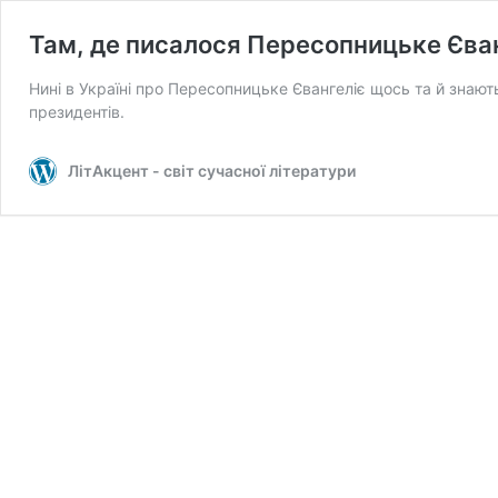
Там, де писалося Пересопницьке Єва
Нині в Україні про Пересопницьке Євангеліє щось та й знают
президентів.
ЛітАкцент - світ сучасної літератури