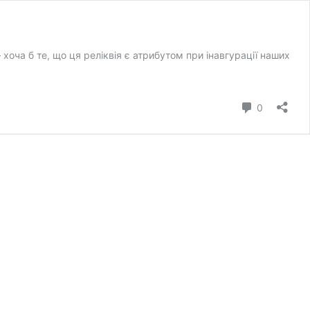
хоча б те, що ця реліквія є атрибутом при інавгурації наших
коментар
0