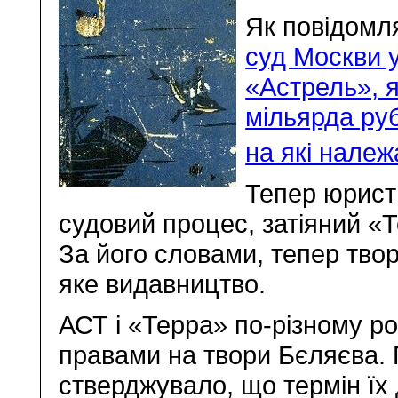
Як повідомл
суд Москви 
«Астрель», я
мільярда руб
на які нале
Тепер юрист
судовий процес, затіяний «
За його словами, тепер тво
яке видавництво.
АСТ і «Терра» по-різному р
правами на твори Бєляєва.
стверджувало, що термін їх д