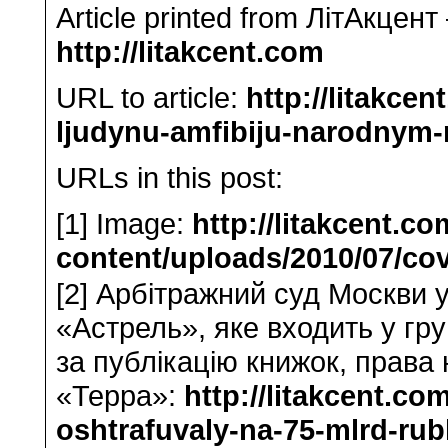
Article printed from ЛітАкцент
http://litakcent.com
URL to article:
http://litakce
ljudynu-amfibiju-narodnym
URLs in this post:
[1] Image:
http://litakcent.c
content/uploads/2010/07/cov
[2] Арбітражний суд Москви 
«Астрель», яке входить у гру
за публікацію книжок, права
«Терра»:
http://litakcent.co
oshtrafuvaly-na-75-mlrd-rubl