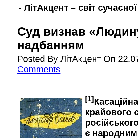
- ЛітАкцент – світ сучасної
Суд визнав «Людин
надбанням
Posted By
ЛітАкцент
On 22.07
Comments
[1]
Касаційна
крайового с
російськог
є народним