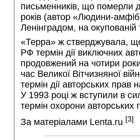
письменників, що померли до
років (автор «Людини-амфібі
Ленінградом, на окупованій т
«Терра» ж стверджувала, щ
РФ термін дії виключних ав
продовжений на чотири роки
час Великої Вітчизняної вій
термін дії авторських прав 
У 1993 році ж вступили в си
термін охорони авторських п
[3]
За матеріалами Lenta.ru