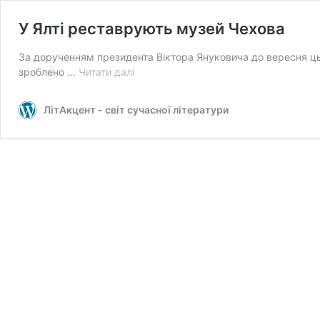
У Ялті реставрують музей Чехова
За дорученням президента Віктора Януковича до вересня цьог
У
зроблено …
Читати далі
Ялті
реставрують
ЛітАкцент - світ сучасної літератури
музей
Чехова