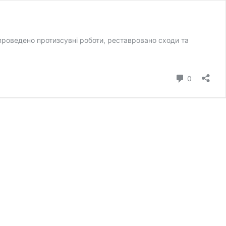
 проведено протизсувні роботи, реставровано сходи та
коментар
0