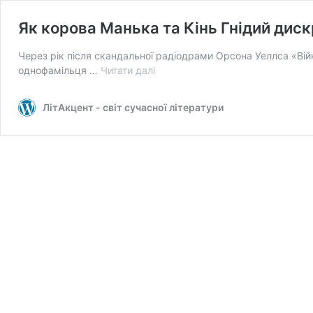
Як корова Манька та Кінь Гнідий дис
Через рік після скандальної радіодрами Орсона Уеллса «Вій
Як
однофамільця …
Читати далі
корова
Манька
ЛітАкцент - світ сучасної літератури
та
Кінь
Гнідий
дискредитували
колгоспи