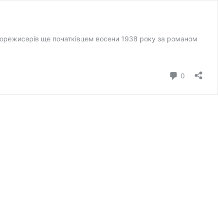
кінорежисерів ще початківцем восени 1938 року за романом
коментар
0