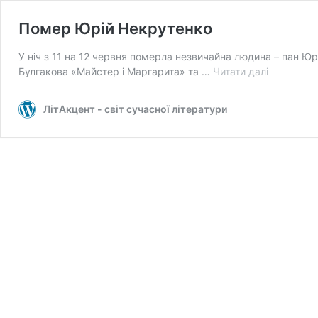
Помер Юрій Некрутенко
У ніч з 11 на 12 червня померла незвичайна людина – пан Ю
Помер
Булгакова «Майстер і Маргарита» та …
Читати далі
Юрій
Некрутен
ЛітАкцент - світ сучасної літератури