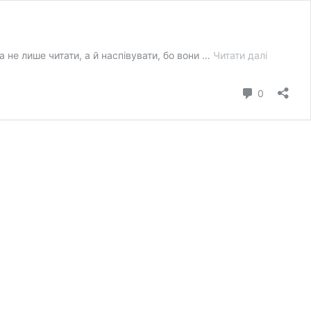
Вірші
 не лише читати, а й наспівувати, бо вони …
Читати далі
Романа
Скиби
коментар
0
тепер
можна
співати
під
караоке