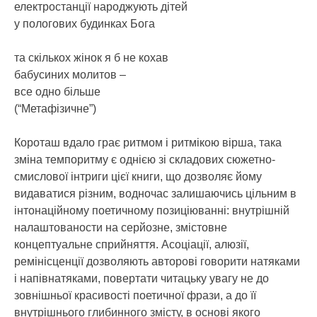
електростанції народжують дітей
у пологових будинках Бога
та скількох жінок я б не кохав
бабусиних молитов –
все одно більше
(“Метафізичне”)
Короташ вдало грає ритмом і ритмікою вірша, така
зміна темпоритму є однією зі складових сюжетно-
смислової інтриги цієї книги, що дозволяє йому
видаватися різним, водночас залишаючись цільним в
інтонаційному поетичному позиціюванні: внутрішній
налаштованости на серйозне, змістовне
концептуальне сприйняття. Асоціації, алюзії,
ремінісценції дозволяють авторові говорити натяками
і напівнатяками, повертати читацьку увагу не до
зовнішньої красивості поетичної фрази, а до її
внутрішнього глибинного змісту, в основі якого