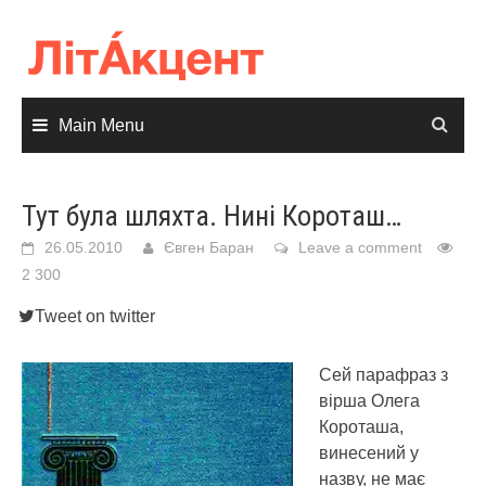
Skip
to
content
Main Menu
Тут була шляхта. Нині Короташ…
26.05.2010
Євген Баран
Leave a comment
2 300
Tweet on twitter
Сей парафраз з
вірша Олега
Короташа,
винесений у
назву, не має