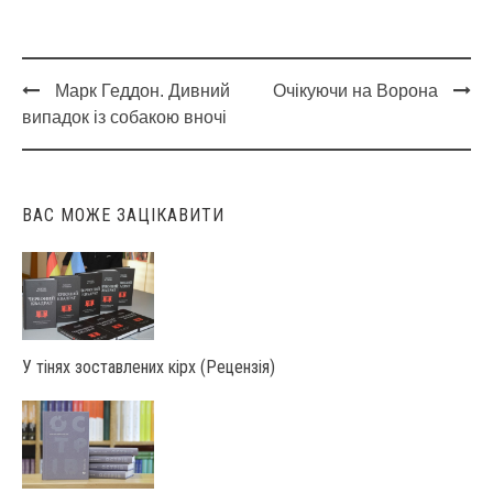
Марк Геддон. Дивний
Очікуючи на Ворона
Post
випадок із собакою вночі
navigation
ВАС МОЖЕ ЗАЦІКАВИТИ
У тінях зоставлених кірх (Рецензія)