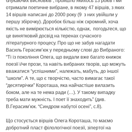
блукаючих висновків”, пройшло якихось 13 років і ми
отримали поетичне вибране, в якому 47 віршів, з яких
14 віршів написані до 2000 року (9 з них увійшли у
першу збірочку). Доробок більш ніж скромний, хоча
якість не вимірюється кількістю, однак, погодьтеся, що
це винятковий досвід на теренах сучасного
літературного процесу. Про що не забув нагадати
Василь Герасим’юк у передньому слові до Вибраного:
“Ті із покоління Олега, що видали вже багато книжок
поезії і/чи прози, та навіть вибраних творів, що можуть
вважатися “успішними”, належать, мабуть, до іншої
“школи”. А те, що є творчістю, часто вимагає такої
“десятирічки” Короташа, яка найчастіше вилазить
боком, але на те нема ради (…). У такому випадку
треба мати мужність. І поет її знаходить” (див.
В.Герасим’юк. “Синдром набутої осені”, с.8).
Що стосується віршів Олега Короташа, то маємо
добротний пласт філологічної поезії, зіпертої на