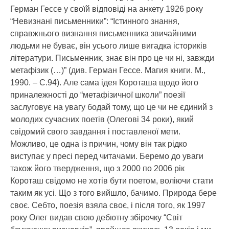
Герман Гессе у своїй відповіді на анкету 1926 року
“Невизнані письменники”: “Істинного знання,
справжнього визнання письменника звичайними
людьми не буває, він усього лише вигадка істориків
літератури. Письменник, знає він про це чи ні, завжди
метафізик (…)” (див. Герман Гессе. Магия книги. М.,
1990. – С.94). Але сама ідея Короташа щодо його
приналежності до “метафізичної школи” поезії
заслуговує на увагу бодай тому, що це чи не єдиний з
молодих сучасних поетів (Олегові 34 роки), який
свідомий свого завдання і поставленої мети.
Можливо, це одна із причин, чому він так рідко
виступає у пресі перед читачами. Беремо до уваги
також його твердження, що з 2000 по 2006 рік
Короташ свідомо не хотів бути поетом, воліючи стати
таким як усі. Що з того вийшло, бачимо. Природа бере
своє. Себто, поезія взяла своє, і після того, як 1997
року Олег видав свою дебютну збірочку “Світ