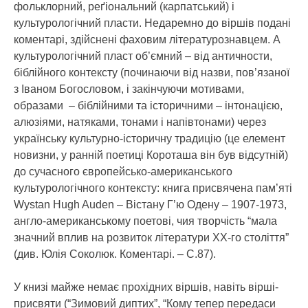
фольклорний, реґіональний (карпатський) і
культурологічний пласти. Недаремно до віршів подані
коментарі, здійснені фаховим літературознавцем. А
культурологічний пласт об’ємний – від античности,
біблійного контексту (починаючи від назви, пов’язаної
з Іваном Богословом, і закінчуючи мотивами,
образами – біблійними та історичними – інтонацією,
алюзіями, натяками, тонами і напівтонами) через
українську культурно-історичну традицію (це елемент
новизни, у ранній поетиці Короташа він був відсутній)
до сучасного європейсько-американського
культурологічного контексту: книга присвячена пам’яті
Wystan Hugh Auden – Вістану Г’ю Одену – 1907-1973,
англо-американському поетові, чия творчість “мала
значний вплив на розвиток літератури ХХ-го століття”
(див. Юлія Соколюк. Коментарі. – С.87).
У книзі майже немає прохідних віршів, навіть вірші-
присвяти (“Зимовий диптих”, “Кому тепер передаси