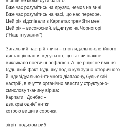
віршів не може бути багато:
Вже час розумітись на друзях, немов на вині.
Вже час розумітись на часі, що нас переоре.
Цей рік відспівали в Карпатах трембіти мені,
Цей рік – високосний, відчитую на Чорногорі.
(“Нашіптування”)
Загальний настрій книги – споглядально-елегійного
дистанціювання від усього, що так чи інакше
викликало поетичні рефлєксії. А ще рідкісне вміння
будь-який факт, будь-яку подію культурно-історичного
й індивідуально-інтимного діапазону, будь-який
настрій, відчуття органічно ввести у структурно-
смислову тканину вірша:
Карпати і Донбас –
два краї однієї нитки
котрою вишита сорочка
зігріті подихом риб