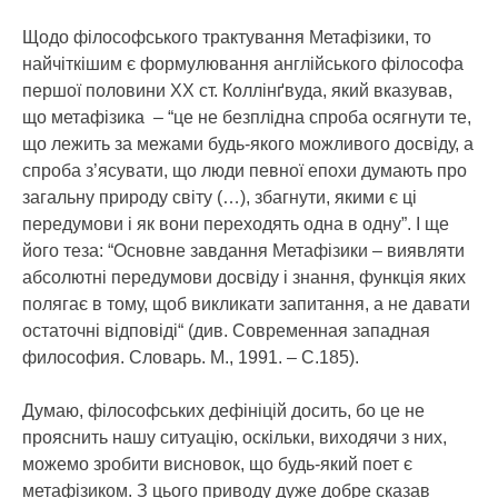
Щодо філософського трактування Метафізики, то
найчіткішим є формулювання англійського філософа
першої половини ХХ ст. Коллінґвуда, який вказував,
що метафізика – “це не безплідна спроба осягнути те,
що лежить за межами будь-якого можливого досвіду, а
спроба з’ясувати, що люди певної епохи думають про
загальну природу світу (…), збагнути, якими є ці
передумови і як вони переходять одна в одну”. І ще
його теза: “Основне завдання Метафізики – виявляти
абсолютні передумови досвіду і знання, функція яких
полягає в тому, щоб викликати запитання, а не давати
остаточні відповіді“ (див. Современная западная
философия. Словарь. М., 1991. – С.185).
Думаю, філософських дефініцій досить, бо це не
прояснить нашу ситуацію, оскільки, виходячи з них,
можемо зробити висновок, що будь-який поет є
метафізиком. З цього приводу дуже добре сказав