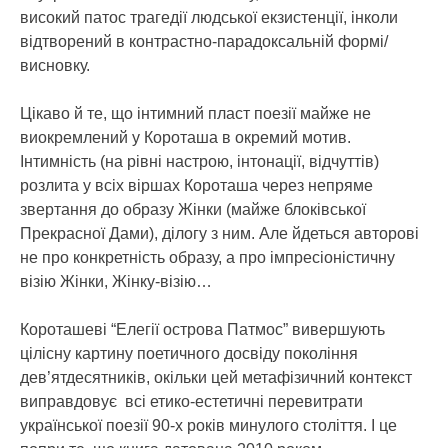
високий патос трагедії людської екзистенції, інколи
відтворений в контрастно-парадоксальній формі/
висновку.
Цікаво й те, що інтимний пласт поезії майже не
виокремлений у Короташа в окремий мотив.
Інтимність (на рівні настрою, інтонації, відчуттів)
розлита у всіх віршах Короташа через непряме
звертання до образу Жінки (майже блоківської
Прекрасної Дами), ділогу з ним. Але йдеться авторові
не про конкретність образу, а про імпресіоністичну
візію Жінки, Жінку-візію…
Короташеві “Елегії острова Патмос” вивершують
цілісну картину поетичного досвіду покоління
дев’ятдесятників, окільки цей метафізичний контекст
виправдовує всі етико-естетичні перевитрати
української поезії 90-х років минулого століття. І це