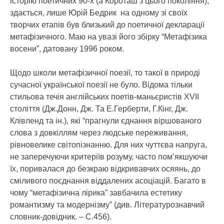
історію поетичних 90-х (а Короташ з цього покоління),
здається, лише Юрій Бедрик на одному зі своїх
творчих етапів був близький до поетичної декларації
метафізичного. Маю на увазі його збірку “Метафізика
восени”, датовану 1996 роком.
Щодо школи метафізичної поезії, то такої в природі
сучасної української поезії не було. Відома тільки
стильова течія англійських поетів-маньєристів ХVII
століття (Дж.Донн, Дж. Та Е.Герберти, Г.Кінг, Дж.
Клівленд та ін.), які “прагнули єднання віршованого
слова з довкіллям через людське переживання,
рівновелике світопізнанню. Для них чуттєва напруга,
не заперечуючи критеріїв розуму, часто пом’якшуючи
їх, поривалася до безкраю відкривавчих осяянь, до
сміливого поєднання віддалених асоціацій. Багато в
чому “метафізична лірика” завбачила естетику
романтизму та модернізму” (див. Літературознавчий
словник-довідник. – С.456).