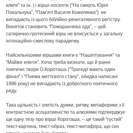
ключі” та ін. ) і вірші-посвяти (“На смерть Юрія
Покальчука”, “Пам’яті Василя Кожелянка”) не
випадають із цього біблійно-речитативного реґістру.
Виняток становить “Помаранчева ода”, – цей
сатирично-гротескний вірш не вписується у загальну
інтонаційно-смислову парадигму.
Найсильнішими віршами книги є “Нашіптування” та
“Майже елегія”. Хоча треба визнати, що й ранні
поетичні твори О.Короташа (“Трагедії мають один
фінал” і “Поема миттєвого стану”, обидва написані
1996 року) не випадають із добротного поетичного
ряду.
Така щільність і злитість думки, ритму, метафорики з її
контрастною асоціативністю та алюзіями підтверджує
ще одну тезу про вірші Короташа, – це такий “густий”
текст-картина, текст-образ, текст-метафора, що сих