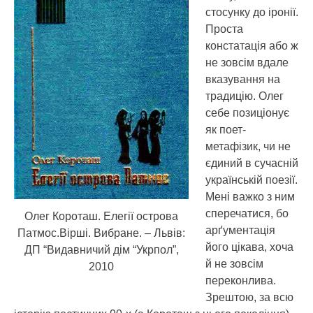
стосунку до іронії.
Проста
констатація або ж
не зовсім вдале
вказування на
традицію. Олег
себе позиціонує
як поет-
метафізик, чи не
єдиний в сучасній
українській поезії.
Мені важко з ним
сперечатися, бо
Олег Короташ. Елегії острова
арґументація
Патмос.Вірші. Вибране. – Львів:
його цікава, хоча
ДП “Видавничий дім “Укрпол”,
й не зовсім
2010
переконлива.
Зрештою, за всю