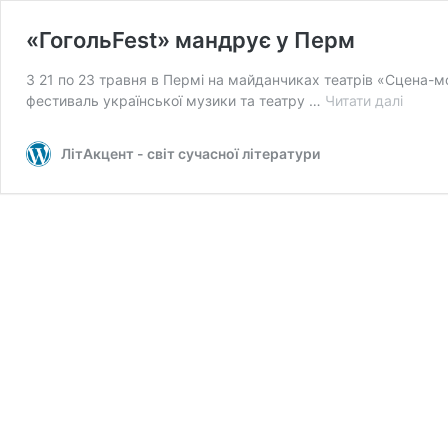
«ГогольFest» мандрує у Перм
З 21 по 23 травня в Пермі на майданчиках театрів «Сцена-
«Гогол
фестиваль української музики та театру …
Читати далі
мандр
у
ЛітАкцент - світ сучасної літератури
Перм