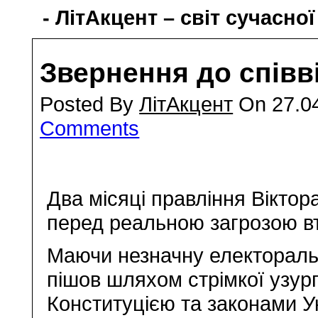
- ЛітАкцент – світ сучасної
Звернення до співв
Posted By
ЛітАкцент
On 27.04
Comments
Два місяці правління Вікто
перед реальною загрозою вт
Маючи незначну електораль
пішов шляхом стрімкої узур
Конституцією та законами У