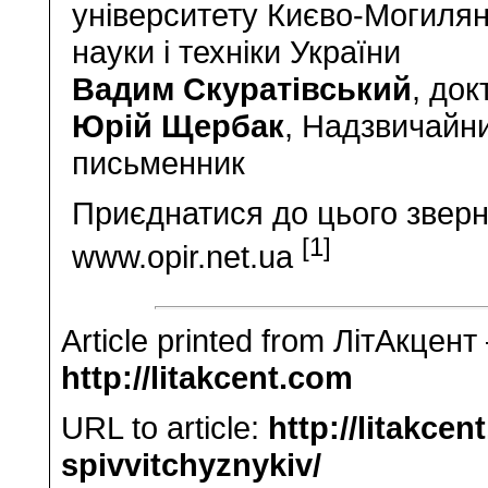
університету Києво-Могилян
науки і техніки України
Вадим Скуратівський
, до
Юрій Щербак
, Надзвичайн
письменник
Приєднатися до цього зверн
[1]
www.opir.net.ua
Article printed from ЛітАкцент
http://litakcent.com
URL to article:
http://litakce
spivvitchyznykiv/