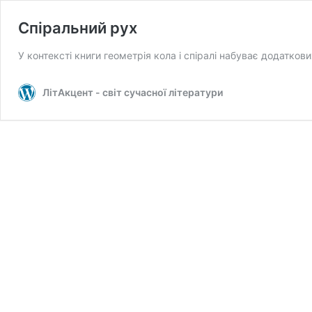
Спіральний рух
У контексті книги геометрія кола і спіралі набуває додаткови
ЛітАкцент - світ сучасної літератури