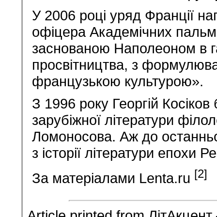
У 2006 році уряд Франції на
офіцера Академічних пальмо
заснованою Наполеоном в гал
просвітництва, з формулюв
французькою культурою».
З 1996 року Георгій Косіков
зарубіжної літератури філол
Ломоносова. Аж до останньо
з історії літератури епохи Ре
[2]
За матеріалами Lenta.ru
Article printed from ЛітАкцент