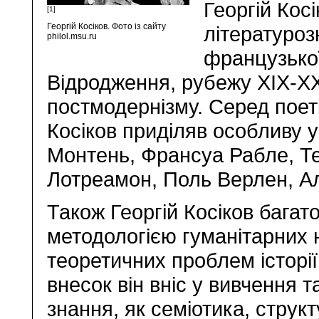
Георгій Кос
[1]
Георгій Косіков. Фото із сайту
літературоз
philol.msu.ru
французької
Відродження, рубежу XIX-XX
постмодернізму. Серед поеті
Косіков приділяв особливу 
Монтень, Франсуа Рабле, Т
Лотреамон, Поль Верлен, Ал
Також Георгій Косіков багат
методологією гуманітарних н
теоретичних проблем історі
внесок він вніс у вивчення 
знання, як семіотика, структ