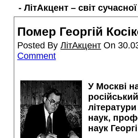
- ЛітАкцент – світ сучасної
Помер Георгій Косі
Posted By
ЛітАкцент
On 30.03
Comment
У Москві н
російський
літератури
наук, проф
наук Георг