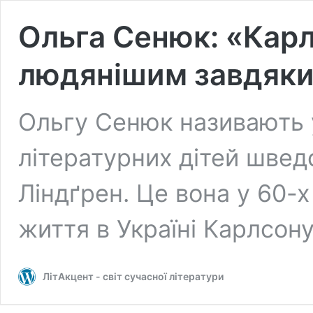
Ольга Сенюк: «Кар
людянішим завдяки 
Ольгу Сенюк називають 
літературних дітей швед
Ліндґрен. Це вона у 60-х
життя в Україні Карлсон
ЛітАкцент - світ сучасної літератури