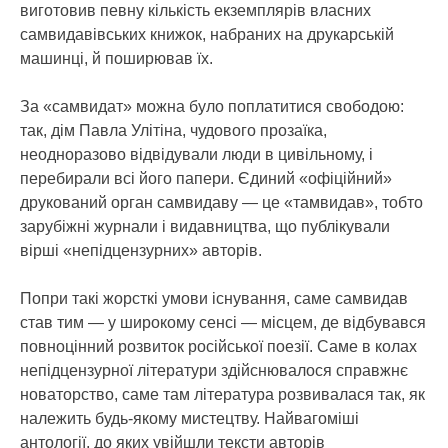
виготовив певну кількість екземплярів власних
самвидавівських книжок, набраних на друкарській
машинці, й поширював їх.
За «самвидат» можна було поплатитися свободою:
так, дім Павла Улітіна, чудового прозаїка,
неодноразово відвідували люди в цивільному, і
перебирали всі його папери. Єдиний «офіційний»
друкований орган самвидаву — це «тамвидав», тобто
зарубіжні журнали і видавництва, що публікували
вірші «непідцензурних» авторів.
Попри такі жорсткі умови існування, саме самвидав
став тим — у широкому сенсі — місцем, де відбувався
повноцінний розвиток російської поезії. Саме в колах
непідцензурної літератури здійснювалося справжнє
новаторство, саме там література розвивалася так, як
належить будь-якому мистецтву. Найвагоміші
антології, до яких увійшли тексти авторів