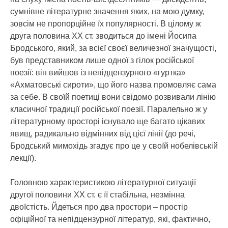
сумнівне літературне значення яких, на мою думку,
зовсім не пропорційне їх популярності. В цілому ж
друга половина ХХ ст. зводиться до імені Йосипа
Бродського, який, за всієї своєї величезної значущості,
був представником лише одної з гілок російської
поезії: він вийшов із непідцензурного «гуртка»
«Ахматовські сироти», що його назва промовляє сама
за себе. В своїй поетиці вони свідомо розвивали лінію
класичної традиції російської поезії. Паралельно ж у
літературному просторі існувало ще багато цікавих
явищ, радикально відмінних від цієї лінії (до речі,
Бродський мимохідь згадує про це у своїй нобелівській
лекції).
Головною характеристикою літературної ситуації
другої половини ХХ ст. є її стабільна, незмінна
двоїстість. Йдеться про два простори – простір
офіційної та непідцензурної літератур, які, фактично,