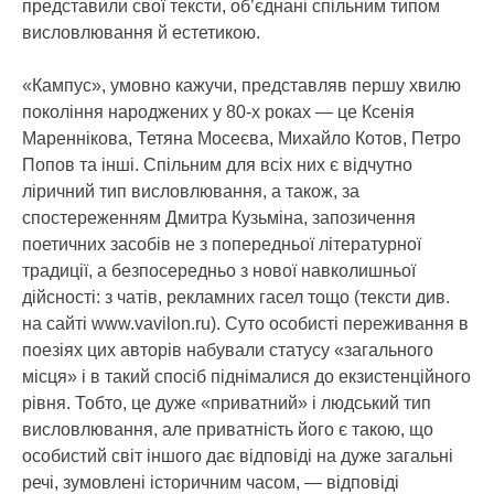
представили свої тексти, об’єднані спільним типом
висловлювання й естетикою.
«Кампус», умовно кажучи, представляв першу хвилю
покоління народжених у 80-х роках — це Ксенія
Мареннікова, Тетяна Мосеєва, Михайло Котов, Петро
Попов та інші. Спільним для всіх них є відчутно
ліричний тип висловлювання, а також, за
спостереженням Дмитра Кузьміна, запозичення
поетичних засобів не з попередньої літературної
традиції, а безпосередньо з нової навколишньої
дійсності: з чатів, рекламних гасел тощо (тексти див.
на сайті www.vavilon.ru). Суто особисті переживання в
поезіях цих авторів набували статусу «загального
місця» і в такий спосіб піднімалися до екзистенційного
рівня. Тобто, це дуже «приватний» і людський тип
висловлювання, але приватність його є такою, що
особистий світ іншого дає відповіді на дуже загальні
речі, зумовлені історичним часом, — відповіді