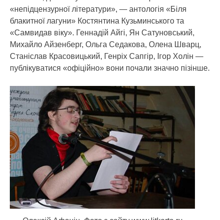
«непідцензурної літератури», — антологія «Біля
блакитної лагуни» Костянтина Кузьминського та
«Самвидав віку». Геннадій Айгі, Ян Сатуновський,
Михайло Айзенберг, Ольга Седакова, Олена Шварц,
Станіслав Красовицький, Генріх Сапгір, Ігор Холін —
публікуватися «офіційно» вони почали значно пізінше.