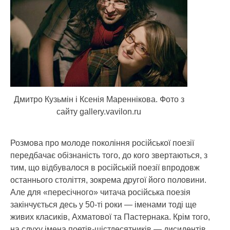
Дмитро Кузьмін і Ксенія Мареннікова. Фото з
сайту gallery.vavilon.ru
Розмова про молоде покоління російської поезії
передбачає обізнаність того, до кого звертаються, з
тим, що відбувалося в російській поезії впродовж
останнього століття, зокрема другої його половини.
Але для «пересічного» читача російська поезія
закінчується десь у 50-ті роки — іменами тоді ще
живих класиків, Ахматової та Пастернака. Крім того,
на слуху імена поетів-шістдесятників — дисидентів,