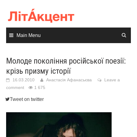
Skip
to
content
Main Menu
Молоде покоління російської поезії:
крізь призму історії
16.03.2010
Анастасія Афанасьєва
Leave a
comment
1 675
Tweet on twitter