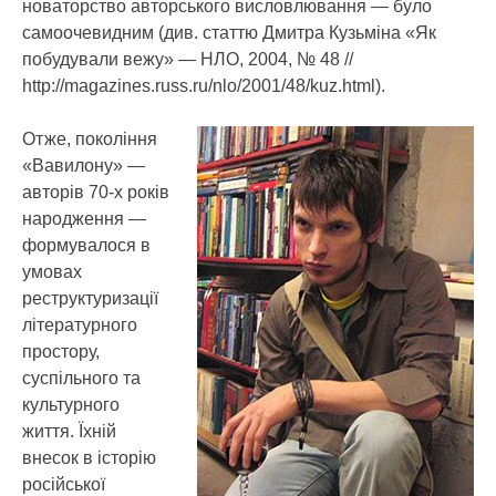
новаторство авторського висловлювання — було
самоочевидним (див. статтю Дмитра Кузьміна «Як
побудували вежу» — НЛО, 2004, № 48 //
http://magazines.russ.ru/nlo/2001/48/kuz.html).
Отже, покоління
«Вавилону» —
авторів 70-х років
народження —
формувалося в
умовах
реструктуризації
літературного
простору,
суспільного та
культурного
життя. Їхній
внесок в історію
російської