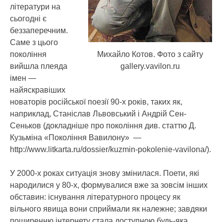
літератури на
сьогодні є
беззаперечним.
Саме з цього
Михайло Котов. Фото з сайту
покоління
gallery.vavilon.ru
вийшла плеяда
імен —
найяскравіших
новаторів російської поезії 90-х років, таких як,
наприклад, Станіслав Львовський і Андрій Сен-
Сеньков (докладніше про покоління див. статтю Д.
Кузьміна «Покоління Вавилону» —
http://www.litkarta.ru/dossier/kuzmin-pokolenie-vavilona/).
У 2000-х роках ситуація знову змінилася. Поети, які
народилися у 80-х, формувалися вже за зовсім інших
обставин: існування літературного процесу як
вільного явища вони сприймали як належне; завдяки
поширенню інтернету стала доступною будь-яка