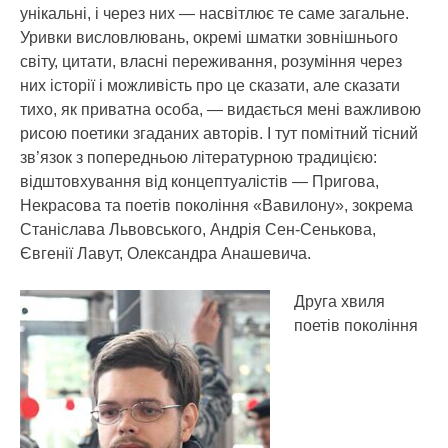
унікальні, і через них — насвітлює те саме загальне.
Уривки висловлювань, окремі шматки зовнішнього
світу, цитати, власні переживання, розуміння через
них історії і можливість про це сказати, але сказати
тихо, як приватна особа, — видається мені важливою
рисою поетики згаданих авторів. І тут помітний тісний
зв’язок з попередньою літературною традицією:
відштовхування від концептуалістів — Пригова,
Некрасова та поетів покоління «Вавилону», зокрема
Станіслава Львовського, Андрія Сен-Сенькова,
Євгенії Лавут, Олександра Анашевича.
Друга хвиля
поетів покоління