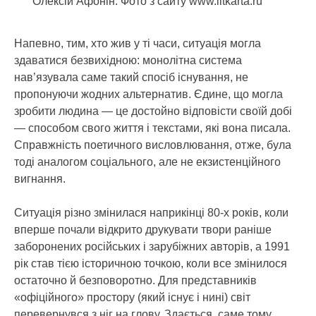
Олексій Афонін. Фото з сайту www.litkarta.ru
Напевно, тим, хто жив у ті часи, ситуація могла
здаватися безвихідною: монолітна система
нав’язувала саме такий спосіб існування, не
пропонуючи жодних альтернатив. Єдине, що могла
зробити людина — це достойно відповісти своїй добі
— способом свого життя і текстами, які вона писала.
Справжність поетичного висловлювання, отже, була
тоді аналогом соціального, але не екзистенційного
вигнання.
Ситуація різно змінилася наприкінці 80-х років, коли
вперше почали відкрито друкувати твори раніше
заборонених російських і зарубіжних авторів, а 1991
рік став тією історичною точкою, коли все змінилося
остаточно й безповоротно. Для представників
«офіційного» простору (який існує і нині) світ
перевернувся з ніг на глову. Здається, саме тому