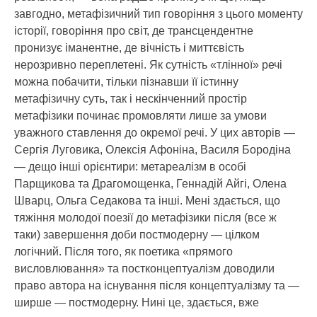
завгодно, метафізичний тип говоріння з цього моменту
історії, говоріння про світ, де трансцендентне
пронизує іманентне, де вічність і миттєвість
нерозривно переплетені. Як сутність «тлінної» речі
можна побачити, тільки пізнавши її істинну
метафізичну суть, так і нескінченний простір
метафізики починає промовляти лише за умови
уважного ставлення до окремої речі. У цих авторів —
Сергія Луговика, Олексія Афоніна, Василя Бородіна
— дещо інші орієнтири: метареалізм в особі
Парщикова та Драгомощенка, Геннадій Айгі, Олена
Шварц, Ольга Седакова та інші. Мені здається, що
тяжіння молодої поезії до метафізики після (все ж
таки) завершення доби постмодерну — цілком
логічний. Після того, як поетика «прямого
висловлювання» та постконцептуалізм доводили
право автора на існування після концептуалізму та —
ширше — постмодерну. Нині це, здається, вже