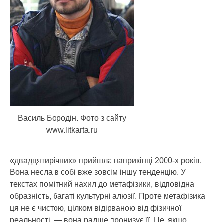
Василь Бородін. Фото з сайту
www.litkarta.ru
«двадцятирічних» прийшла наприкінці 2000-х років.
Вона несла в собі вже зовсім іншу тенденцію. У
текстах помітний нахил до метафізики, відповідна
образність, багаті культурні алюзії. Проте метафізика
ця не є чистою, цілком відірваною від фізичної
реальності, — вона радше пронизує її. Це, якщо