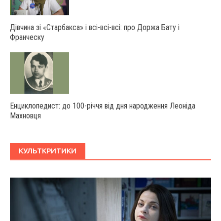
Дівчина зі «Старбакса» і всі-всі-всі: про Доржа Бату і
Франческу
Енциклопедист: до 100-річчя від дня народження Леоніда
Махновця
КУЛЬТКРИТИКИ