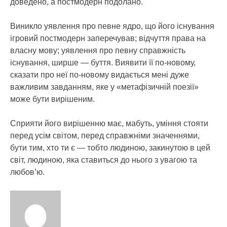
доведено, а постмодерн подолано.
Виникло уявлення про певне ядро, що його існування
ігровий постмодерн заперечував; відчуття права на
власну мову; уявлення про певну справжність
існування, ширше — буття. Виявити її по-новому,
сказати про неї по-новому видається мені дуже
важливим завданням, яке у «метафізичній поезії»
може бути вирішеним.
Сприяти його вирішенню має, мабуть, уміння стояти
перед усім світом, перед справжніми значеннями,
бути тим, хто ти є — тобто людиною, закинутою в цей
світ, людиною, яка ставиться до нього з увагою та
любов’ю.