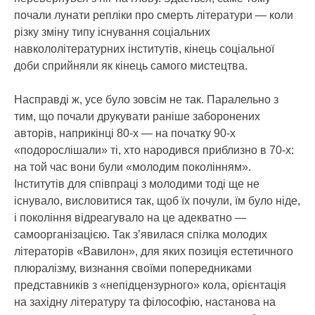
почали лунати репліки про смерть літератури — коли
різку зміну типу існування соціальних
навкололітературних інститутів, кінець соціальної
доби сприйняли як кінець самого мистецтва.
Насправді ж, усе було зовсім не так. Паралельно з
тим, що почали друкувати раніше заборонених
авторів, наприкінці 80-х — на початку 90-х
«подорослішали» ті, хто народився приблизно в 70-х:
на той час вони були «молодим поколінням».
Інститутів для співпраці з молодими тоді ще не
існувало, висловитися так, щоб їх почули, їм було ніде,
і покоління відреагувало на це адекватно —
самоорганізацією. Так з’явилася спілка молодих
літераторів «Вавилон», для яких позиція естетичного
плюралізму, визнання своїми попередниками
представників з «непідцензурного» кола, орієнтація
на західну літературу та філософію, настанова на