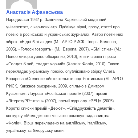
Анастасія Афанасьєва
Народилася 1982 р. Закінчила Харківський медичний
університет, лікар-психіатр. Публікує вірші, прозу, статті про
поезію в російських й українських журналах. Автор поетичних
збірок: «Бідні білі люди» (М.: АРГО-РИСК; Тверь: Колонна,
2005), «Голоси говорять» (М.: Европа, 2007), «Білі стіни» (М.:
Новое литературное обозрение, 2010), книги віршів і прози
«Солдат білий, солдат чорний» (Харків: Фоліо, 2010). Також
перекладає українську поезію, опубліковано збірку Олега
Коцарева «Стечение обстоятельств под Яготиным» (М.: АРГО-
РИСК, Книжное обозрение, 2009, спільно з Дмитром
Кузьміним. Лауреат «Російської премії» (2007), премії
«ЛітератуРРентген» (2007), премії журналу «РЕЦ» (2005).
Короткі списки премій «Дебют», «Співдружність дебютів»,
конкурсу «Молодіжного міського роману» видавництва
«Фоліо». Вірші перекладено на англійську, італійську,
українську та білоруську мови.