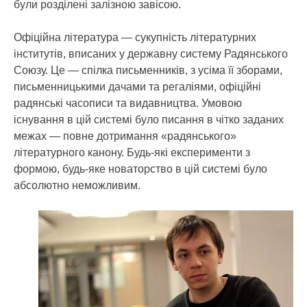
були розділені залізною завісою.
Офіційна література — сукупність літературних
інститутів, вписаних у державну систему Радянського
Союзу. Це — спілка письменників, з усіма її зборами,
письменницькими дачами та регаліями, офіційні
радянські часописи та видавництва. Умовою
існування в цій системі було писання в чітко заданих
межах — повне дотримання «радянського»
літературного канону. Будь-які експерименти з
формою, будь-яке новаторство в цій системі було
абсолютно неможливим.