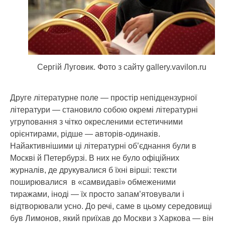
Сергій Луговик. Фото з сайту gallery.vavilon.ru
Друге літературне поле — простір непідцензурної
літератури — становило собою окремі літературні
угруповання з чітко окресленими естетичними
орієнтирами, рідше — авторів-одинаків.
Найактивнішими ці літературні об’єднання були в
Москві й Петербурзі. В них не було офіційних
журналів, де друкувалися б їхні вірші: тексти
поширювалися в «самвидаві» обмеженими
тиражами, іноді — їх просто запам’ятовували і
відтворювали усно. До речі, саме в цьому середовищі
був Лимонов, який приїхав до Москви з Харкова — він