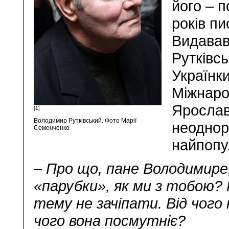
його – п
років пи
Видававс
Рутківсь
Українки
Міжнаро
Ярослав
[1]
Володимир Рутківський. Фото Марії
неоднор
Семенченко
найпопу
–
Про що, пане Володимире
«парубки», як ми з тобою? 
тему не зачіпати. Від чого 
чого вона посмутніє?