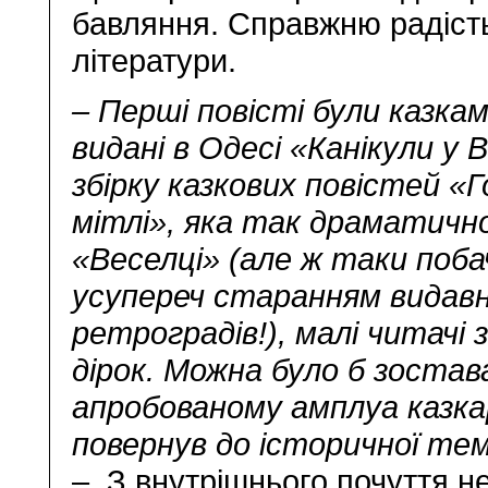
бавляння. Справжню радість
літератури.
– Перші повісті були казкам
видані в Одесі «Канікули у В
збірку казкових повістей «Г
мітлі», яка так драматичн
«Веселці» (але ж таки поба
усупереч старанням видав
ретроградів!), малі читачі
дірок. Можна було б зостав
апробованому амплуа казка
повернув до історичної те
– З внутрішнього почуття не