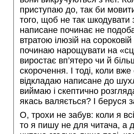
приступаю до, так би мовит
того, щоб не так шкодувати 
написане починає не подоба
втратою ілюзій на сороковій 
починаю нарощувати на «сце
виростає вп’ятеро чи й біль
скорочення. І тоді, коли вже
відкладаю написане до шухл
виймаю і скептично розгляд
якась валяється? І беруся з
О, трохи не забув: коли я вс
то я пишу не для читача, а 