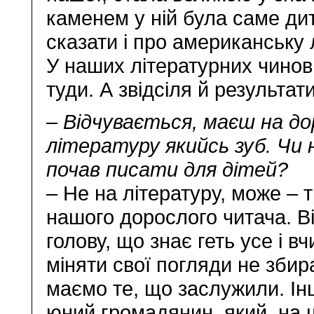
каменем у ній була саме ди
сказати і про американську л
У наших літературних чиновн
туди. А звідсіля й результати
– Відчувається, маєш на д
літературу якийсь зуб. Чи 
почав писати для дітей?
– Не на літературу, може – 
нашого дорослого читача. Ві
голову, що знає геть усе і в
міняти свої погляди не збир
маємо те, що заслужили. Ін
юний громадянин, який, на 