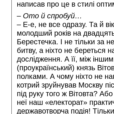
написав про це в стилі оптим
– Ото й спробуй…
– Е-е, не все одразу. Та й ві
молодший років на двадцять,
Берестечка. І не тільки за н
битву, а ніхто не береться 
дослідження. А її, між інши
(проукраїнський) князь Вітов
полками. А чому ніхто не н
котрий зруйнував Москву пі
під руку того ж Вітовта? Аб
неї наш «електорат» практич
державотворча подія! Тільки