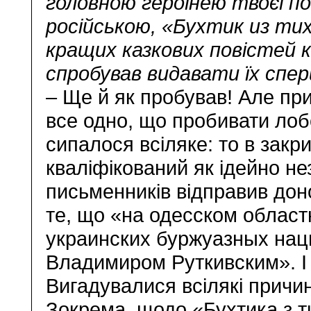
головною героїнею твоєї по
російською, «Бухтик из тих
кращих казкових повістей 
спробував видавати їх спе
– Ще й як пробував! Але при
все одно, що пробивати лобо
сипалося всіляке: то в закр
кваліфікований як ідейно нез
письменників відправив дон
те, що «на одесском област
украинских буржуазных нац
Владимиром Руткивским». І
Вигадувалися всілякі причи
Зокрема, щодо «Бухтика з ти