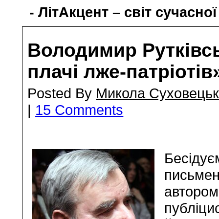
- ЛітАкцент – світ сучасної
Володимир Рутківсь
плачі лже-патріотів
Posted By
Микола Суховець
|
15 Comments
Бесідує
письмен
автором
публіци