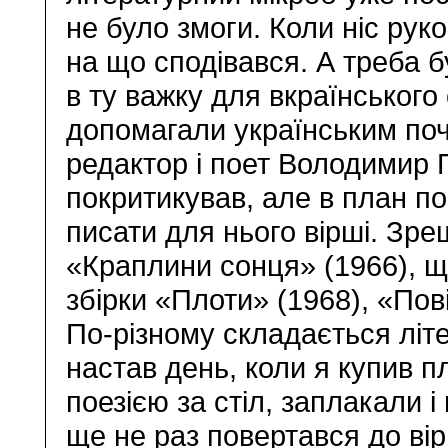
не було змоги. Коли ніс ру
на що сподівався. А треба 
в ту важку для вкраїнськог
допомагали українським поч
редактор і поет Володимир 
покритикував, але в план по
писати для нього вірші. Зр
«Краплини сонця» (1966), щ
збірки «Плоти» (1968), «Пов
По-різному складається літ
настав день, коли я купив п
поезією за стіл, заплакали 
ще не раз повертався до ві