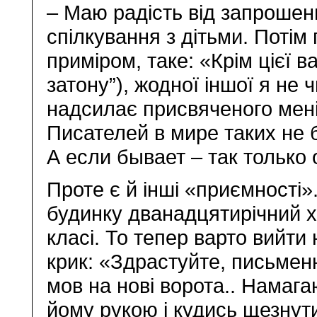
– Маю радість від запрошень
спілкування з дітьми. Потім 
приміром, таке: «Крім цієї в
затону”), жодної іншої я н
надсилає присвяченого мені
Писателей в мире таких не 
А если бывает – так только 
Проте є й інші «приємності»
будинку дванадцятирічний х
класі. То тепер варто вийти 
крик: «Здрастуйте, письмен
мов на нові ворота.. Нама
йому рукою і кудись щезнути