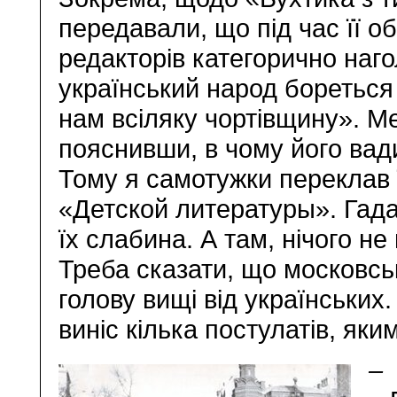
передавали, що під час її о
редакторів категорично наго
український народ бореться 
нам всіляку чортівщину». Ме
пояснивши, в чому його вади
Тому я самотужки переклав ї
«Детской литературы». Гада
їх слабина. А там, нічого не
Треба сказати, що московськ
голову вищі від українських.
виніс кілька постулатів, яки
– 