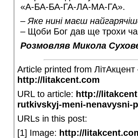
«А-БА-БА-ГА-ЛА-МА-ГА».
– Яке нині маєш найгарячі
– Щоби Бог дав ще трохи ча
Розмовляв Микола Сухов
Article printed from ЛітАкцент
http://litakcent.com
URL to article:
http://litakce
rutkivskyj-meni-nenavysni-pl
URLs in this post:
[1] Image:
http://litakcent.c