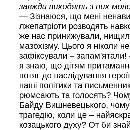
завжди виходять з них мол
— Зізнаюся, що мені ненависн
лжепатріоти розводять навко
же нас принижували, нищили
мазохізму. Цього я ніколи н
зафіксували – запам’ятали! 
я знаю, що дітям притаманн
потяг до наслідування героїв
наші політики та письменник
рюмсають та голосять? Чому
Байду Вишневецького, чому 
трагедію, коли це – найяскр
козацького духу? От би зна