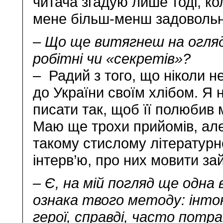
читача згадую лише тоді, к
мене більш-менш задовольн
– Що ще витягнеш на огляди
робітні чи «секретів»?
– Радий з того, що ніколи 
до України своїм хлібом. Я
писати так, щоб її полюбив
Маю ще трохи прийомів, але
такому стислому літературн
інтерв’ю, про них мовити за
– Є, на мій погляд ще одна
ознака твого методу: інтон
герої, справді, часто потр