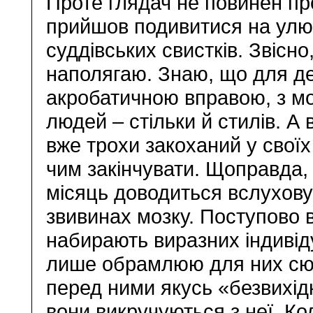
Проте глядач не повинен про
прийшов подивитися на улюбл
суддівських свистків. Звісн
наполягаю. Знаю, що для де
акробатичною вправою, з м
людей – стільки й стилів. А в
вже трохи закоханий у своїх 
чим закінчувати. Щоправда, 
місяць доводиться вслухову
звивинах мозку. Поступово 
набирають виразних індивіду
лише обрамлюю для них сюж
перед ними якусь «безвихідн
вони викручуються з неї. Ко