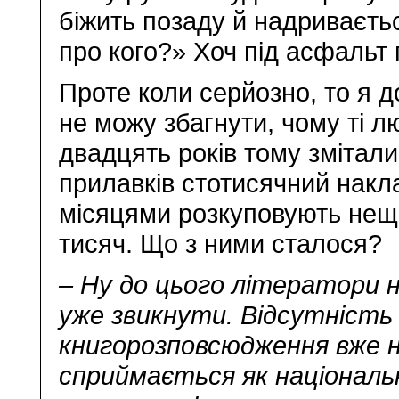
біжить позаду й надриваєть
про кого?» Хоч під асфальт
Проте коли серйозно, то я д
не можу збагнути, чому ті лю
двадцять років тому змітали
прилавків стотисячний накла
місяцями розкуповують неща
тисяч. Що з ними сталося?
– Ну до цього літератори 
уже звикнути. Відсутність
книгорозповсюдження вже 
сприймається як національ