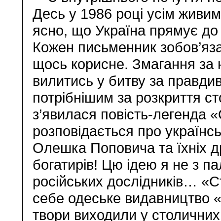
Десь у 1986 році усім живи
ясно, що Україна прямує до
Кожен письменник зобов’яза
щось корисне. Змагання за 
вилитись у битву за правдив
потрібнішим за розкриття сто
з’явилася повість-легенда «
розповідається про українс
Олешка Поповича та їхніх д
богатирів! Цю ідею я не з п
російських дослідників… «С
себе одеське видавництво «Д
твори виходили у столичних