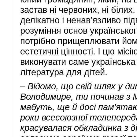
застав ні червоних, ні білих
делікатно і ненав’язливо пі
розуміння основ українськог
потрібно прищеплювати йом
естетичні цінності. І цю місі
виконувати саме українська
література для дітей.
– Відомо, що свій шлях у д
Володимире, ти починав з 
мабуть, ще й досі пам’ята
роки всесоюзної телепередач
красувалася обкладинка з ді