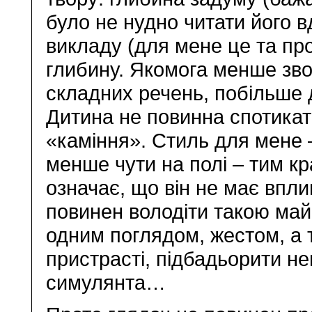
було не нудно читати його в
викладу (для мене це та пр
глибину. Якомога менше зворо
складних речень, побільше д
Дитина не повинна спотикат
«каміння». Стиль для мене 
менше чути на полі – тим кр
означає, що він не має вплив
повинен володіти такою май
одним поглядом, жестом, а 
пристрасті, підбадьорити н
симулянта…