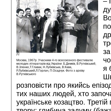
– 
ду
Во
по
др
тр
за
[5]
чо
Москва, 1967р. Учасники 4-го всесоюзного фестивалю
молодих літераторів від України: Б.Демків, В.Рутківський,
я 
В.Зленко,Т.Главак, Н.Лубківська, В.Кава,
Р.Лубківський,Л.Горлач, П.Осадчук. Фото з архіву
В.Рутківського
Шв
розповісти про якийсь епізо
тих наших людей, хто започ
українське козацтво. Третій
твору: глибина задуму (бажа