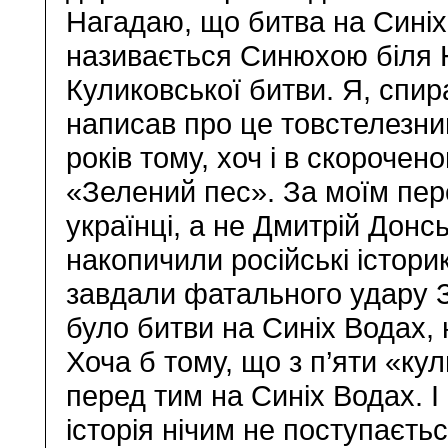
Нагадаю, що битва на Синіх
називається Синюхою біля Н
Куликовської битви. Я, спи
написав про це товстелезни
років тому, хоч і в скорочен
«Зелений пес». За моїм пе
українці, а не Дмитрій Донс
накопичили російські істор
завдали фатального удару Зо
було битви на Синіх Водах, 
Хоча б тому, що з п’яти «ку
перед тим на Синіх Водах. І
історія нічим не поступаєтьс