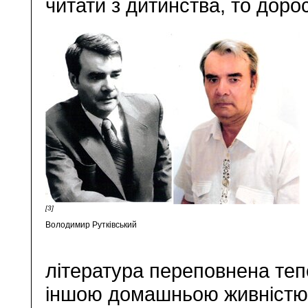
читати з дитинства, то доро
[3]
Володимир Рутківський
література переповнена те
іншою домашньою живністю. 