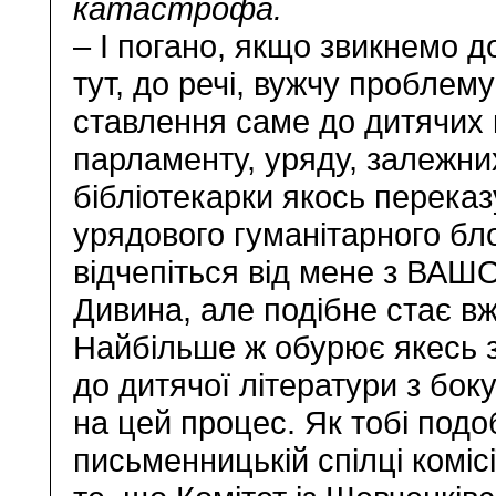
катастрофа.
– І погано, якщо звикнемо 
тут, до речі, вужчу проблему
ставлення саме до дитячих 
парламенту, уряду, залежних
бібліотекарки якось переказ
урядового гуманітарного бл
відчепіться від мене з ВАШ
Дивина, але подібне стає в
Найбільше ж обурює якесь з
до дитячої літератури з бок
на цей процес. Як тобі подо
письменницькій спілці комісі