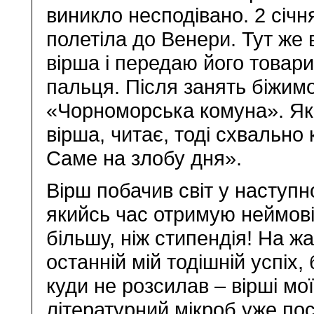
виникло несподівано. 2 січн
полетіла до Венери. Тут же 
вірша і передаю його товари
пальця. Після занять біжимо
«Чорноморська комуна». Яки
вірша, читає, тоді схвально
Саме на злобу дня».
Вірш побачив світ у наступн
якийсь час отримую неймовір
більшу, ніж стипендія! На ж
останній мій тодішній успіх, 
куди не розсилав – вірші мо
літературний мікроб уже пос