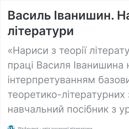
Василь Іванишин. На
літератури
«Нариси з теорії літерат
праці Василя Іванишина 
інтерпретуванням базови
теоретико-літературних 
навчальний посібник з 
ЛітАкцент - світ сучасної літератури