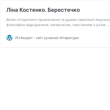
Ліна Костенко. Берестечко
Велич історичного призначення та драма самотньої людської 
філософією відродження, катарсисом, повстанням з руїни 
ЛітАкцент - світ сучасної літератури