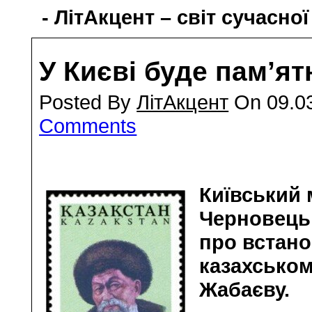
- ЛітАкцент – світ сучасної
У Києві буде пам’ят
Posted By
ЛітАкцент
On 09.03
Comments
Київський 
Черновець
про встан
казахсько
Жабаєву.