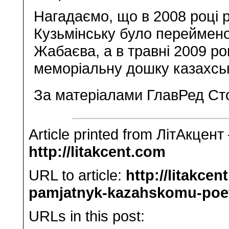
Нагадаємо, що в 2008 році
Кузьмінську було перейме
Жабаєва, а в травні 2009 ро
меморіальну дошку казахськ
За матеріалами ГлавРед С
Article printed from ЛітАкцент
http://litakcent.com
URL to article:
http://litakce
pamjatnyk-kazahskomu-poet
URLs in this post: