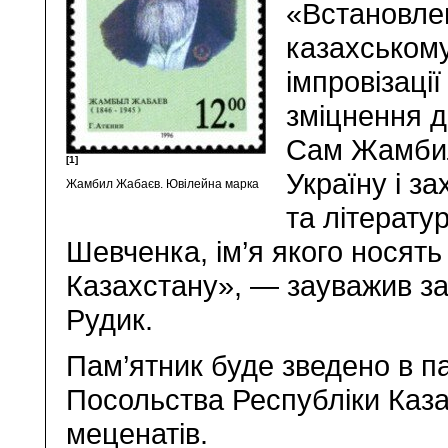
«Встановле
казахськом
імпровізаці
зміцнення д
Сам Жамбил
[1]
Україну і з
Жамбил Жабаєв. Ювілейна марка
та літерату
Шевченка, ім’я якого носять
Казахстану», — зауважив з
Рудик.
Пам’ятник буде зведено в п
Посольства Республіки Каза
меценатів.