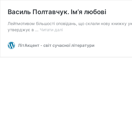
Василь Полтавчук. Ім’я любові
Лейтмотивом більшості оповідань, що склали нову книжку укр
Василь
утверджує в …
Читати далі
Полтавчук.
Ім’я
ЛітАкцент - світ сучасної літератури
любові