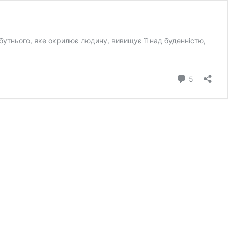
бутнього, яке окрилює людину, вивищує її над буденністю,
коментар
5