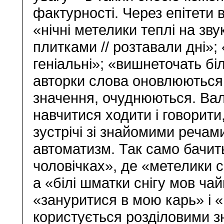
фактурності. Через епітети 
«нічні метелики теплі на зв
плитками // розтавали дні»;
геніальні»; «вишнеточать біло
авторки слова оновлюються,
значення, очуднюються. Вал
навчитися ходити і говорити
зустрічі зі знайомими речам
автоматизм. Так само бачит
чоловічках», де «метелики с
а «білі шматки снігу мов ча
«зануритися в мою карь» і «
користується розділовими зн