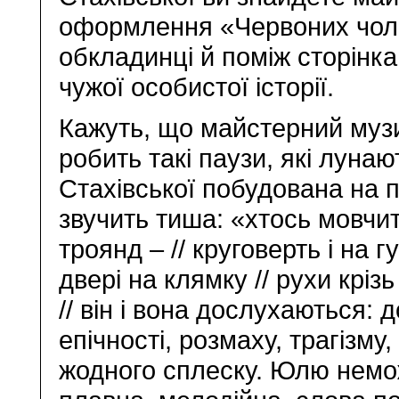
оформлення «Червоних чолов
обкладинці й поміж сторінка
чужої особистої історії.
Кажуть, що майстерний музи
робить такі паузи, які лунаю
Стахівської побудована на п
звучить тиша: «хтось мовчит
троянд – // круговерть і на 
двері на клямку // рухи крі
// він і вона дослухаються: 
епічності, розмаху, трагізму,
жодного сплеску. Юлю немож