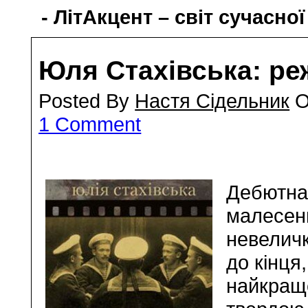
- ЛітАкцент – світ сучасної
Юля Стахівська: р
Posted By
Настя Сідельник
O
1 Comment
Дебютна 
малесень
невеличк
до кінця
найкраще