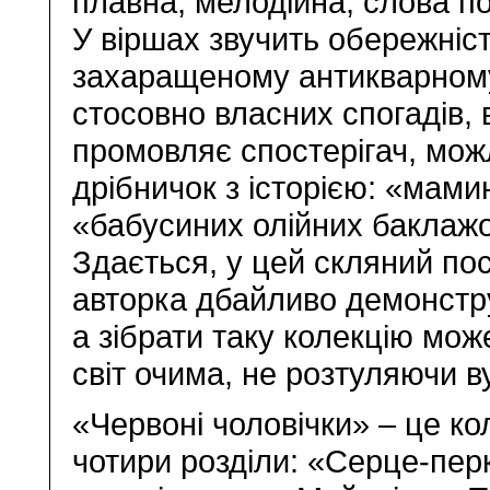
плавна, мелодійна, слова по
У віршах звучить обережніс
захаращеному антикварному
стосовно власних спогадів, в
промовляє спостерігач, мож
дрібничок з історією: «мами
«бабусиних олійних баклажо
Здається, у цей скляний пос
авторка дбайливо демонструє
а зібрати таку колекцію мож
світ очима, не розтуляючи ву
«Червоні чоловічки» – це кол
чотири розділи: «Серце-перк