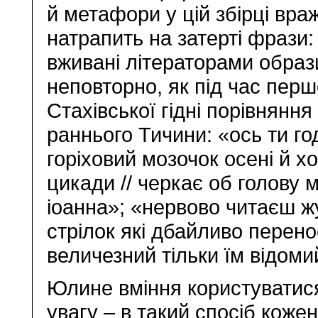
й метафори у цій збірці вра
натрапить на затерті фрази: 
вживані літераторами образи
неповторно, як під час пер
Стахівської гідні порівнянн
раннього Тичини: «ось ти год
горіховий мозочок осені й хо
цикади // черкає об голову мак
іоанна»; «нервово читаєш ж
стрілок які дбайливо перенос
величезний тільки їм відоми
Юлине вміння користуватися
увагу – в такий спосіб коже