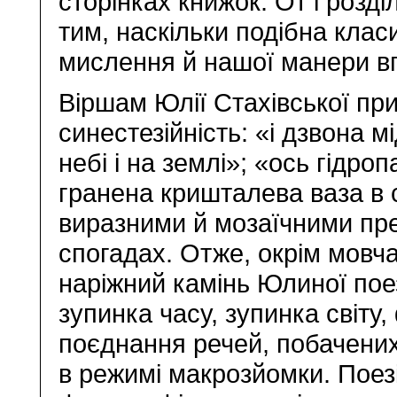
сторінках книжок. От і розд
тим, наскільки подібна клас
мислення й нашої манери в
Віршам Юлії Стахівської при
синестезійність: «і дзвона м
небі і на землі»; «ось гідроп
гранена кришталева ваза в 
виразними й мозаїчними пр
спогадах. Отже, окрім мовч
наріжний камінь Юлиної поез
зупинка часу, зупинка світу
поєднання речей, побачених з
в режимі макрозйомки. Поезі