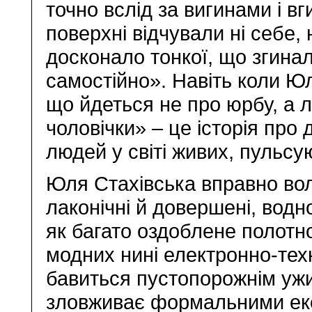
точно вслід за вигинами і в
поверхні відчували ні себе, н
досконало тонкої, що згина
самостійно». Навіть коли Ю
що йдеться не про юрбу, а 
чоловічки» – це історія про
людей у світі живих, пульсу
Юля Стахівська вправно вол
лаконічні й довершені, водн
як багато оздоблене полотно
модних нині електронно-техн
бавиться пустопорожнім ужи
зловживає формальними екс