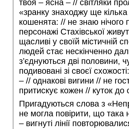
твоя – ясна – // світляки пр
«зранку знаходжу ще кілька т
кошенята: // не знаю нічого 
персонажі Стахівської живуть
щасливі у своїй містичній с
людей стає нескінченно дал
з’єднуються дві половини, ч
подивовані зі своєї схожості
– // однакові вигини // не го
притискує кожен // куток до 
Пригадуються слова з «Неп
не могла повірити, що така 
– вигнуті лінії повторювали