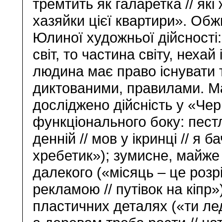
тремтить як галаретка // які 
хазяйки цієї квартири». Об
Юлиної художньої дійсності
світ, то частина світу, нехай
людина має право існувати 
диктованими, правилами. Ма
досліджено дійсність у «Чер
функціонального боку: пестл
денній // мов у ікринці // я 
хребетик»); зумисне, майже
далекого («місяць – це розр
рекламою // путівок на кіпр»
пластичних деталях («ти ледь