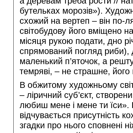
а деревам треба рости // на
бутельках морозів»). Художн
схожий на вертеп – він по-л
світобудову його вміщено на
місяця рукою подати, дно рі
спрямований погляд риби), 
маленький п’яточок, а решту
темряві, – не страшне, його
В обжитому художньому світ
– ліричний суб’єкт, створен
любиш мене і мене ти їси». 
відчувається присутність кох
згадки про нього сповнені ні