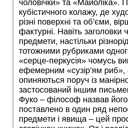
чоловічки» та «Майоліка». 
кубістичного колажу, де ху
різні поверхні та об’єми, ві
фактурні. Навіть заголовки ч
предмети, настільки різнорі
тотожними рубриками одного
«серце-перкусія» чомусь ви
ефемерним «сузір’ям риб», а
опиняються поруч із манірн
застосований іншим письме
Фуко – філософ назвав його
поставлено в один ряд непо
предмети і явища – цей прос