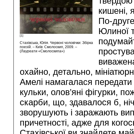
твердою 
кишені, 
По-друге
Юлиної т
[1]
подумайт
Стахівська, Юлія. Червоні чоловічки: Збірка
поезій. – Київ: Смолоскип, 2009. –
простува
(Лауреати «Смолоскипа»)
виважен
охайно, детально, мініатюрн
Амелі намагалася передати 
кульки, олов’яні фігурки, пож
скарби, що, здавалося б, ні
зворушують і заражають вип
причетності, адже для когось
Стахівської ви знайдете май