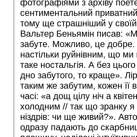
фотографіями з архіву поет
сентиментальний приватний 
тому ще страшніший у своїй
Вальтер Беньямін писав: «М
забуте. Можливо, це добре. 
настільки руйнівним, що ми 
таке ностальгія. А без цього
дно забутого, то краще». Лі
таким же забутим, кожен її
часі: «а дощ цілу ніч а квіт
холодним // так що зранку я
ніздрів: чи ще живий?». Авт
одразу падають до скарбниц