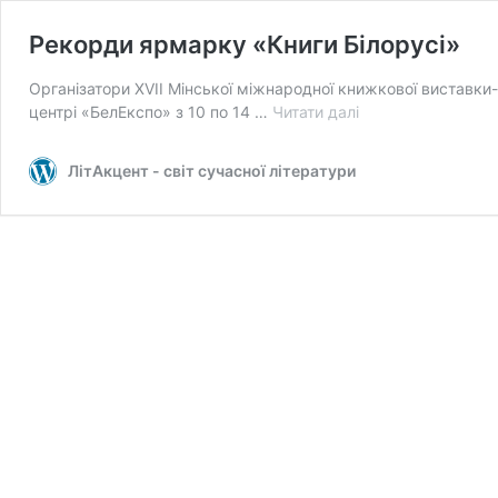
Рекорди ярмарку «Книги Білорусі»
Організатори XVII Мінської міжнародної книжкової виставк
Рекорди
центрі «БелЕкспо» з 10 по 14 …
Читати далі
ярмарку
«Книги
ЛітАкцент - світ сучасної літератури
Білорусі»