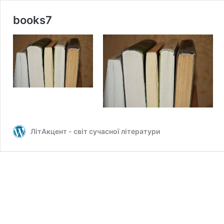
books7
ЛітАкцент - світ сучасної літератури