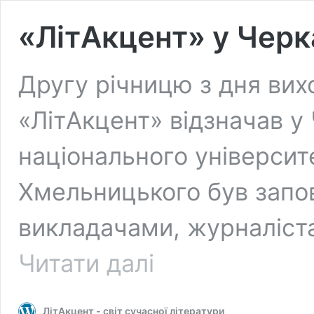
«ЛітАкцент» у Чер
Другу річницю з дня вих
«ЛітАкцент» відзначав у
національного університ
Хмельницького був запо
викладачами, журналіст
«ЛітАкцент»
Читати далі
у
Черкасах
(ФОТО)
ЛітАкцент - світ сучасної літератури