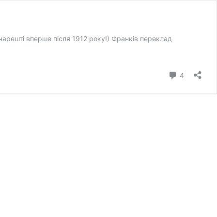
нарешті вперше після 1912 року!) Франків переклад
коментарі
4