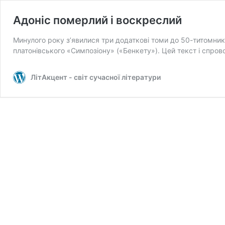
Адоніс померлий і воскреслий
Минулого року з’явилися три додаткові томи до 50-титомник
платонівського «Симпозіону» («Бенкету»). Цей текст і спро
ЛітАкцент - світ сучасної літератури