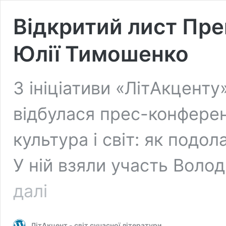
Відкритий лист Пре
Юлії Тимошенко
З ініціативи «ЛітАкценту
відбулася прес-конферен
культура і світ: як подо
У ній взяли участь Вол
Відкритий
далі
лист
Прем’єр-
міністру
ЛітАкцент - світ сучасної літератури
України