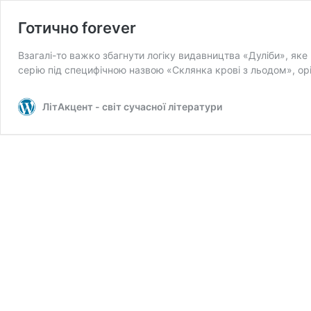
Готично forever
Взагалі-то важко збагнути логіку видавництва «Дуліби», як
серію під специфічною назвою «Склянка крові з льодом», ор
ЛітАкцент - світ сучасної літератури