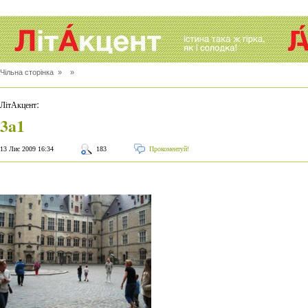
Чільна сторінка
» »
:
ЛітАкцент
3a1
13 Лис 2009 16:34
183
Прокоментуй!