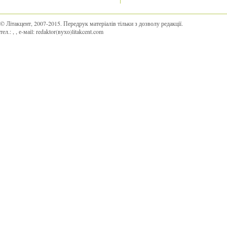
© Літакцент, 2007-2015
.
Передрук матеріалів тільки з дозволу редакції.
тел.:
,
, е-маіl:
redaktor(вухо)litakcent.com