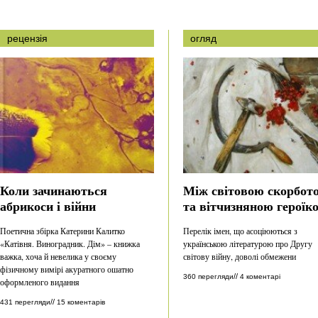
рецензія
огляд
Коли зачинаються
Між світовою скорбот
абрикоси і війни
та вітчизняною героїк
Поетична збірка Катерини Калитко
Перелік імен, що асоціюються з
«Катівня. Виноградник. Дім» – книжка
українською літературою про Другу
важка, хоча й невелика у своєму
світову війну, доволі обмежени
фізичному вимірі акуратного ошатно
//
360 перегляди
4 коментарі
оформленого видання
//
431 перегляди
15 коментарів