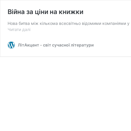
Війна за ціни на книжки
Нова битва між кількома всесвітньо відомими компаніями у ві
Війна
Читати далі
за
ціни
ЛітАкцент - світ сучасної літератури
на
книжки