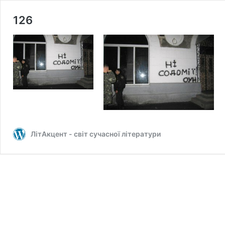
126
ЛітАкцент - світ сучасної літератури