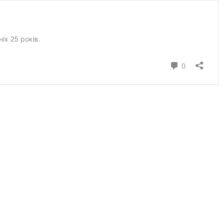
іх 25 років.
коментар
0