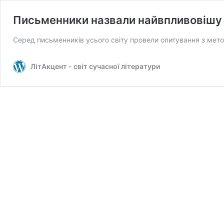
Письменники назвали найвпливовішу
Серед письменників усього світу провели опитування з метою
ЛітАкцент - світ сучасної літератури