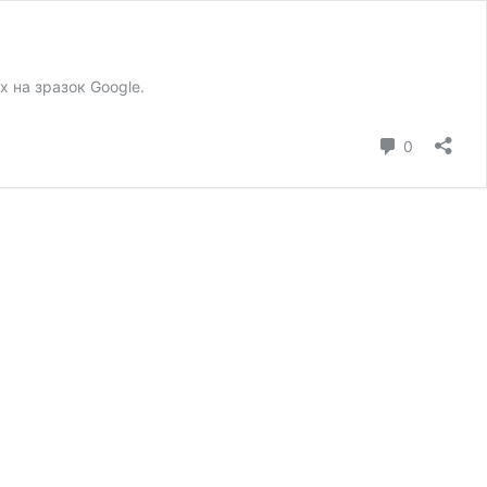
х на зразок Google.
коментар
0