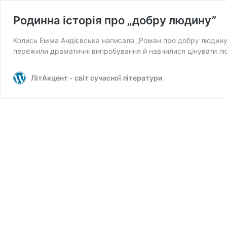
Родинна історія про „добру людину”
Колись Емма Андієвська написала „Роман про добру людину”
пережили драматичні випробування й навчилися цінувати л
ЛітАкцент - світ сучасної літератури