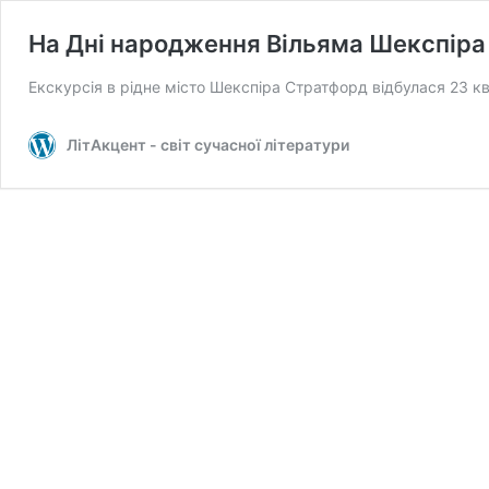
На Дні народження Вільяма Шекспіра
Екскурсія в рідне місто Шекспіра Стратфорд відбулася 23 к
ЛітАкцент - світ сучасної літератури