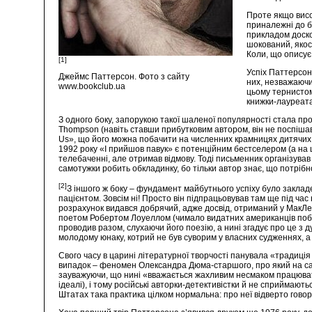
Проте якщо висо
приналежні до б
прикладом доско
шокований, якос
Коли, що описує
[1]
Успіх Паттерсона
Джеймс Паттерсон. Фото з сайту
них, незважаючи
www.bookclub.ua
цьому тернистом
книжки-лауреата)
З одного боку, запорукою такої шаленої популярності стала пр
Thompson (навіть ставши прибутковим автором, він не поспішав 
Us», що його можна побачити на численних крамницях дитячих 
1992 року «І прийшов павук» є потенційним бестселером (а на ц
телебаченні, але отримав відмову. Тоді письменник організував 
самотужки робить обкладинку, бо тільки автор знає, що потрібн
[2]
З іншого ж боку – фундамент майбутнього успіху було заклад
пацієнтом. Зовсім ні! Просто він підпрацьовував там ще під ча
розрахунок видався добрячий, адже досвід, отриманий у МакЛей
поетом Робертом Лоуеллом (чимало видатних американців побува
проводив разом, слухаючи його поезію, а нині згадує про це з 
молодому юнаку, котрий не був суворим у власних судженнях, а п
Свого часу в царині літературної творчості панувала «традиція
випадок – феномен Олександра Дюма-старшого, про який на сайті
зауважуючи, що нині «вважається жахливим несмаком працювати
ідеалі), і тому російські авторки-детективістки й не сприймаю
Штатах така практика цілком нормальна: про неї відверто говоря