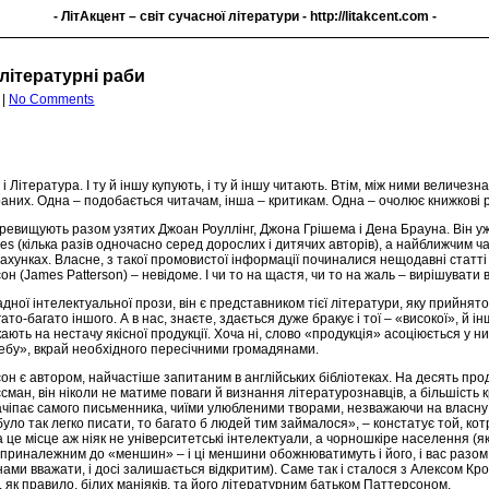
- ЛітАкцент – світ сучасної літератури -
http://litakcent.com
-
літературні раби
|
No Comments
 і Література. І ту й іншу купують, і ту й іншу читають. Втім, між ними величез
раних. Одна – подобається читачам, інша – критикам. Одна – очолює книжкові р
ревищують разом узятих Джоан Роуллінг, Джона Грішема і Дена Брауна. Він уже
mes (кілька разів одночасно серед дорослих і дитячих авторів), а найближчим ч
хунках. Власне, з такої промовистої інформації починалися нещодавні статті пр
н (James Patterson) – невідоме. І чи то на щастя, чи то на жаль – вирішувати 
адної інтелектуальної прози, він є представником тієї літератури, яку прийня
ато-багато іншого. А в нас, знаєте, здається дуже бракує і тої – «високої», й ін
кають на нестачу якісної продукції. Хоча ні, слово «продукція» асоціюється у ни
ебу», вкрай необхідного пересічними громадянами.
н є автором, найчастіше запитаним в англійських бібліотеках. На десять про
сман, він ніколи не матиме поваги й визнання літературознавців, а більшість 
ачіпає самого письменника, чиїми улюбленими творами, незважаючи на власну «
було так легко писати, то багато б людей тим займалося», – констатує той, 
 це місце аж ніяк не університетські інтелектуали, а чорношкіре населення (як
 приналежним до «меншин» – і ці меншини обожнюватимуть і його, і вас разом із
нами вважати, і досі залишається відкритим). Саме так і сталося з Алексом К
як правило, білих маніяків, та його літературним батьком Паттерсоном.