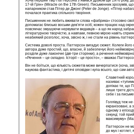
Хоча перший твір Паттерсона з’явився друком ще 1976 року, до
17-ій Грін» (Miracle on the 17th Green). Письменник зрозумів,
напарником став Пітер де Джонг (Peter de Jonge). «Пітер набага
почалася практика спільного творіння.
Письменник не любить вживати слова «фабрика» стосовно своїх п
допомагає близько восьми-дев’яти осіб; кожен працює над окрем
повсякчас змушуючи нервувати видавців – а що як народ забрак
літературною творчістю, а навпаки, певною мірою навіть сприяє 
неабиякий розголос, хоча, звісно ж, і не стали на рівень паттер
Система доволі проста. Паттерсон вигадує сюжет. Колеги його 
автора дуже простий, що, власне, й забезпечує його неймовірну 
розділи дуже лаконічні (дві-три сторінки), а речення неймовірн
«Речення – це складно. Історії – це просто», – вважає Паттерсо
Він не боїться, що кількість сюжетів може вичерпатися (хоча, з
наукова фантастика, і дитячі оповідки і купа всього, що сам ав
Славетний король
називає «тупими
допікає те, що 
лише третє діст
себе і за письм
Голлівуд теж не
екранізовані, а
одному з епізод
секунд: той прий
максимуму» (Max
Паттерсон не ма
до мух і котлет,