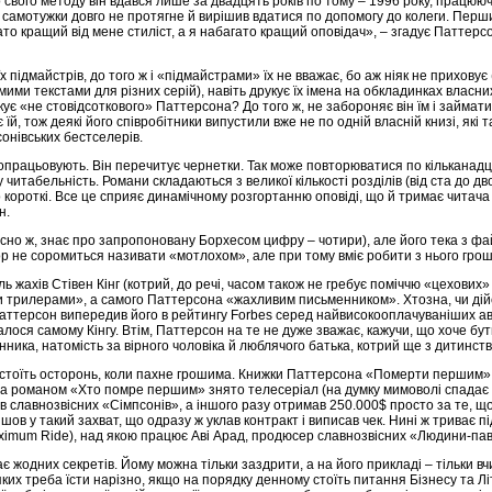
 свого методу він вдався лише за двадцять років по тому – 1996 року, працюю
 що самотужки довго не протягне й вирішив вдатися по допомогу до колеги. Перш
то кращий від мене стиліст, а я набагато кращий оповідач», – згадує Паттерсон
ідмайстрів, до того ж і «підмайстрами» їх не вважає, бо аж ніяк не приховує 
ими текстами для різних серій), навіть друкує їх імена на обкладинках власних
ує «не стовідсоткового» Паттерсона? До того ж, не забороняє він їм і займат
їй, тож деякі його співробітники випустили вже не по одній власній книзі, які
сонівських бестселерів.
опрацьовують. Він перечитує чернетки. Так може повторюватися по кільканадц
читабельність. Романи складаються з великої кількості розділів (від ста до дв
о короткі. Все це сприяє динамічному розгортанню оповіді, що й тримає читача в
н.
вісно ж, знає про запропоновану Борхесом цифру – чотири), але його тека з фай
тор не соромиться називати «мотлохом», але при тому вміє робити з нього гроші
 жахів Стівен Кінг (котрий, до речі, часом також не гребує поміччю «цехових» 
 трилерами», а самого Паттерсона «жахливим письменником». Хтозна, чи дійс
Паттерсон випередив його в рейтингу Forbes серед найвисокооплачуваніших авто
алося самому Кінгу. Втім, Паттерсон на те не дуже зважає, кажучи, що хоче б
енника, натомість за вірного чоловіка й люблячого батька, котрий ще з дитин
 стоїть осторонь, коли пахне грошима. Книжки Паттерсона «Померти першим», 
 за романом «Хто помре першим» знято телесеріал (на думку мимоволі спадає іс
ів славнозвісних «Сімпсонів», а іншого разу отримав 250.000$ просто за те, 
шов у такий захват, що одразу ж уклав контракт і виписав чек. Нині ж триває 
imum Ride), над якою працює Аві Арад, продюсер славнозвісних «Людини-па
є жодних секретів. Йому можна тільки заздрити, а на його прикладі – тільки в
 яких треба їсти нарізно, якщо на порядку денному стоїть питання Бізнесу та Л