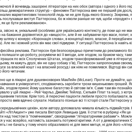
кочолі й вочевидь зашорені літератори на них обох (автора і одного з його гер
ільш демократичних структур – феномен Паттерсона вже не перший рік дослідж
налих маркетингових технологій ледь чи не для будь-якого бізнесу. Зокрема,
ь послухавши виступ Паттерсона, бо ж ніколи раніше не чув, щоби «продукт» 
, як це бути рекламованою».
, звісно ж, унікальний (особливо для українського контексту, де поки що не м
 на бажання дорівнятися до «вищості», але й не забуваючи про маси, попит, х
у шляху є конкурс «Коронація слова», в концепції якого, власне, й передбаче
. Але як і кожний успіх він має свої підмурки. У ситуації Паттерсона їх навіть кі
офесійна реклама. Паттерсон був безпосередньо причетним до рекламного бізне
полишати цю роботу, розуміючи всі її вигоди, але згодом, за браком часу, та
іграшок по всіх Сполучених Штатах, згодом трансформований уже в літератур
ьому, як кажуть друзі, він не одну собаку з’їв), Паттерсон запропонував своє
усе за власний кошт і на власний розсуд і аж ніяк не помилився. Відтоді він са
о його читачам.
ено ще в лікарні для душевнохворих МакЛейн (MсLean). Проте не думайте, що 
с навчання в університеті, сподіваючись заробити трохи кишенькових грошей. Я
н, згодом приніс йому шалене багатство й світове ім’я. Саме там він познай
ло у цій лікарні – Рей Чарльз, Джеймс Тейлор, Сильвія Плат та інші), з котр
душевним теплом. Крім того, й пересічні пацієнти любили просто побалакати, 
росто вмів вдячно слухати. Набагато пізніше всі ті історії стали Паттерсону у
 середньовічних цехів», коли автору допомагала чимала кількість підмайстрів
 «ЛітАкцент» уже писала Вікторія Левицька (див. її статтю в рубриці «Як це 
 над текстом із “помічниками”, своєрідними “літературними рабами”». Можлив
ться у нас всерйоз, натомість зазнають потужної критики. А от у демократичних
ть і не бачать у тому нічого образливого ні для імені митця, ні для його «літе