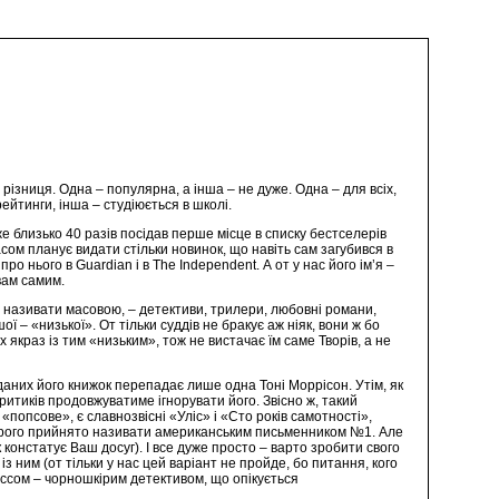
на різниця. Одна – популярна, а інша – не дуже. Одна – для всіх,
ейтинги, інша – студіюється в школі.
 близько 40 разів посідав перше місце в списку бестселерів
асом планує видати стільки новинок, що навіть сам загубився в
о нього в Guardian і в The Independent. А от у нас його ім’я –
вам самим.
то називати масовою, – детективи, трилери, любовні романи,
шої – «низької». От тільки суддів не бракує аж ніяк, вони ж бо
х якраз із тим «низьким», тож не вистачає їм саме Творів, а не
даних його книжок перепадає лише одна Тоні Моррісон. Утім, як
критиків продовжуватиме ігнорувати його. Звісно ж, такий
попсове», є славнозвісні «Уліс» і «Сто років самотності»,
котрого прийнято називати американським письменником №1. Але
 констатує Ваш досуг). І все дуже просто – варто зробити свого
 ним (от тільки у нас цей варіант не пройде, бо питання, кого
россом – чорношкірим детективом, що опікується