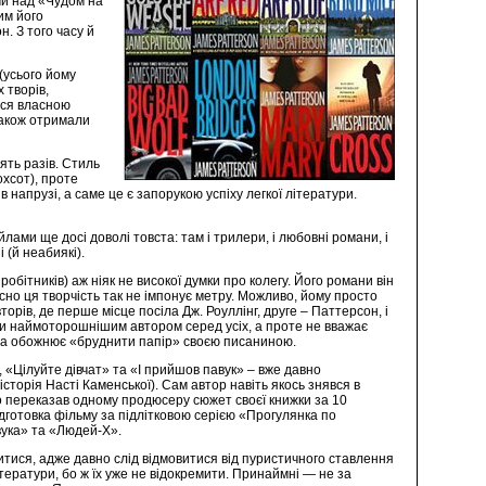
чи над «Чудом на
им його
. З того часу й
(усього йому
 творів,
ися власною
 також отримали
ять разів. Стиль
охсот), проте
 напрузі, а саме це є запорукою успіху легкої літератури.
лами ще досі доволі товста: там і трилери, і любовні романи, і
 (й неабиякі).
робітників) аж ніяк не високої думки про колегу. Його романи він
но ця творчість так не імпонує метру. Можливо, йому просто
рів, де перше місце посіла Дж. Роуллінг, друге – Паттерсон, і
ути наймоторошнішим автором серед усіх, а проте не вважає
ства обожнює «бруднити папір» своєю писаниною.
«Цілуйте дівчат» та «І прийшов павук» – вже давно
торія Насті Каменської). Сам автор навіть якось знявся в
що переказав одному продюсеру сюжет своєї книжки за 10
підготовка фільму за підлітковою серією «Прогулянка по
вука» та «Людей-Х».
читися, адже давно слід відмовитися від пуристичного ставлення
ітератури, бо ж їх уже не відокремити. Принаймні — не за