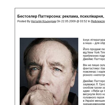
Бестселер Паттерсона: реклама, психлікарня, 
Posted By
Наталія Ксьондзик
On 22.05.2009 @ 03:52 In
Рефлексія
Існує література
а інша – для об
Його продажі пе
від New York Ti
приблизних підра
Джеймс Паттерсо
Він не пише скл
фантастика і баг
повсякчас і нарі
різного «непотр
Джеймс Паттерсо
зауважує Л. Грос
снобізм трохи з
адже: «Якби це 
висунули його на
головного героя
в Україні менши
знешкодженням, 