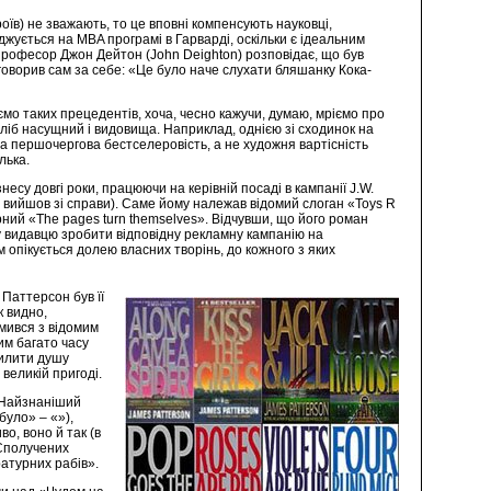
оїв) не зважають, то це вповні компенсують науковці,
ується на MBA програмі в Гарварді, оскільки є ідеальним
 професор Джон Дейтон (John Deighton) розповідає, що був
говорив сам за себе: «Це було наче слухати бляшанку Кока-
аємо таких прецедентів, хоча, чесно кажучи, думаю, мріємо про
ліб насущний і видовища. Наприклад, однією зі сходинок на
на першочергова бестселеровість, а не художня вартісність
лька.
су довгі роки, працюючи на керівній посаді в кампанії J.W.
ки вийшов зі справи). Саме йому належав відомий слоган «Toys R
ний «The pages turn themselves». Відчувши, що його роман
му видавцю зробити відповідну рекламну кампанію на
м опікується долею власних творінь, до кожного з яких
Паттерсон був її
к видно,
омився з відомим
им багато часу
вилити душу
 великій пригоді.
. Найзнаніший
було» – «»),
о, воно й так (в
 Сполучених
ратурних рабів».