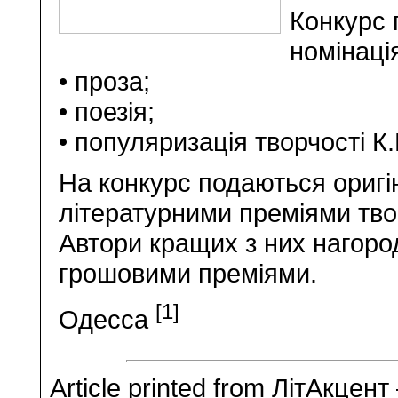
Конкурс 
номінаці
• проза;
• поезія;
• популяризація творчості К
На конкурс подаються оригін
літературними преміями твор
Автори кращих з них нагор
грошовими преміями.
[1]
Одесса
Article printed from ЛітАкцент