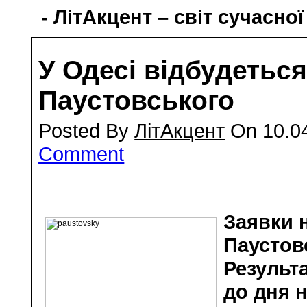
- ЛітАкцент – світ сучасної
У Одесі відбудеться
Паустовського
Posted By
ЛітАкцент
On 10.04
Comment
Заявки н
Паустов
Результ
до дня 