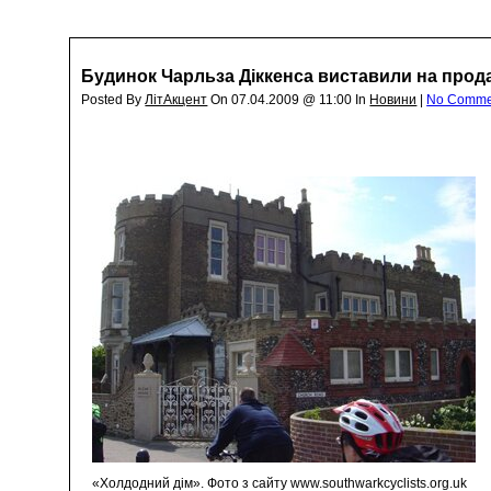
Будинок Чарльза Діккенса виставили на прод
Posted By
ЛітАкцент
On 07.04.2009 @ 11:00 In
Новини
|
No Comme
«Холдодний дім». Фото з сайту www.southwarkcyclists.org.uk