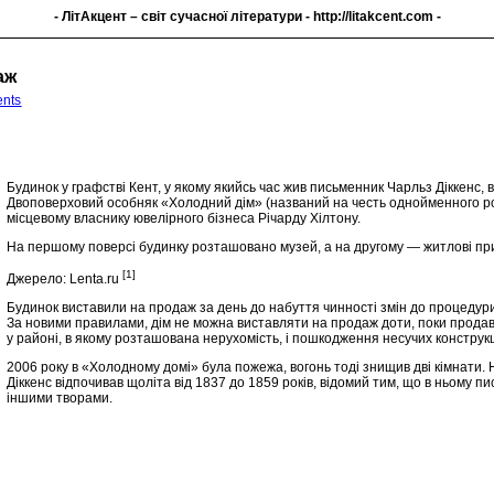
- ЛітАкцент – світ сучасної літератури -
http://litakcent.com
-
аж
nts
Будинок у графстві Кент, у якому якийсь час жив письменник Чарльз Діккенс, 
Двоповерховий особняк «Холодний дім» (названий на честь однойменного ром
місцевому власнику ювелірного бізнеса Річарду Хілтону.
На першому поверсі будинку розташовано музей, а на другому — житлові п
[1]
Джерело: Lenta.ru
Будинок виставили на продаж за день до набуття чинності змін до процедур
За новими правилами, дім не можна виставляти на продаж доти, поки продав
у районі, в якому розташована нерухомість, і пошкодження несучих конструкц
2006 року в «Холодному домі» була пожежа, вогонь тоді знищив дві кімнати. Н
Діккенс відпочивав щоліта від 1837 до 1859 років, відомий тим, що в ньому
іншими творами.