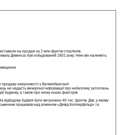
виставили на продаж за 2 млн фунтів стерлінгів.
ану Діккенса) був побудований 1801 року. Нині він належить
риміщення.
и продажу нерухомості у Великлбританії.
ець не надасть вичерпної інформації про небезпеку затоплень
ій будинку, а також про низку інших факторів.
а відбудову будівлі було витрачено 40 тис. фунтів. Дім, у якому
 письменник працював над романом «Девід Копперфільд» та