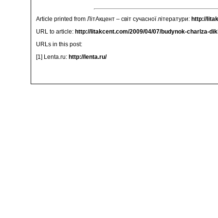
Article printed from ЛітАкцент – світ сучасної літератури:
http://lit
URL to article:
http://litakcent.com/2009/04/07/budynok-charlza-d
URLs in this post:
[1] Lenta.ru:
http://lenta.ru/