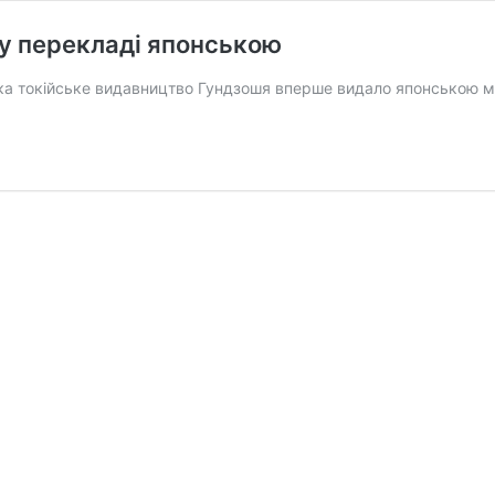
у перекладі японською
нка токійське видавництво Гундзошя вперше видало японською 