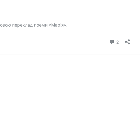
мовою переклад поеми «Марія».
коментарі
2