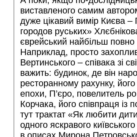
виставленого самим автором
дуже цікавий вимір Києва – 
городов руських» Хлєбнікова.
єврейський найбільш повно 
Наприклад, просто захоплив
Вертинського – співака зі с
важить: будинок, де він нар
ресторанному рахунку, його 
епохи, П’єро, повелитель ро
Корчака, його співпраця із
тут трактат «Як любити дити
одного яскравого київського
в описах Мирона Петровського