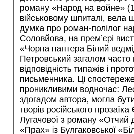
роману «Народ на войне» (
військовому шпиталі, вела щ
думка про роман-полілог нар
Соловйова, на прем’єрі ви
«Чорна пантера Білий ведм
Петровський загалом часто 
відповідність типажів і про
письменника. Ці спостереже
проникливими водночас: Лес
здогадом автора, могла бути
творів російського прозаїка 
Лугачової з роману «Отчий 
«Прах» із Булгаковської «Бі