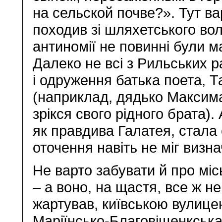
на сельской почве?». Тут в
походив зі шляхетського вол
антиномії не повинні були м
Далеко не всі з Рильських 
і одруження батька поета, 
(наприклад, дядько Максим
зрікся свого рідного брата).
як правдива Галатея, стала
оточення навіть не міг визн
Не варто забувати й про міс
– а воно, на щастя, все ж н
жартував, київською вулице
Маріїнсько-Благовіщенкська