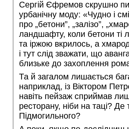
Сергій Єфремов скрушно пи
урбанічну моду: «Чудно і с
про „бетони”, „залізо”, „хма
ландшафту, коли бетони ті л
та іржою вкрилось, а хмаро
і тут слід зважати, що ава
близьке до захоплення рома
Та й загалом лишається бага
наприклад, із Віктором Пет
навіть пейзаж сприймав лиш
ресторану, ніби на таці? Де
Підмогильного?
А поки, якщо по-дослідниць