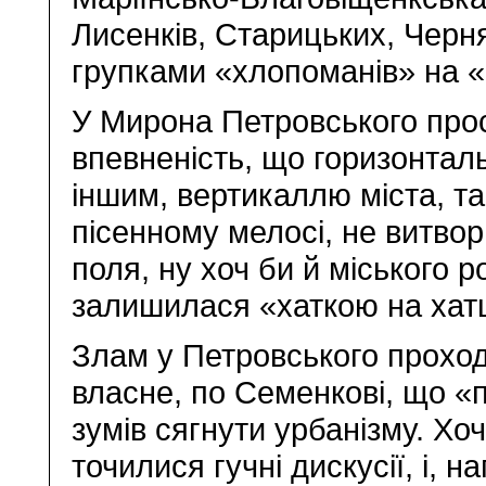
Лисенків, Старицьких, Чернях
групками «хлопоманів» на «п
У Мирона Петровського прос
впевненість, що горизонталь
іншим, вертикаллю міста, т
пісенному мелосі, не витвор
поля, ну хоч би й міського 
залишилася «хаткою на хатц
Злам у Петровського проход
власне, по Семенкові, що «
зумів сягнути урбанізму. Хо
точилися гучні дискусії, і, 