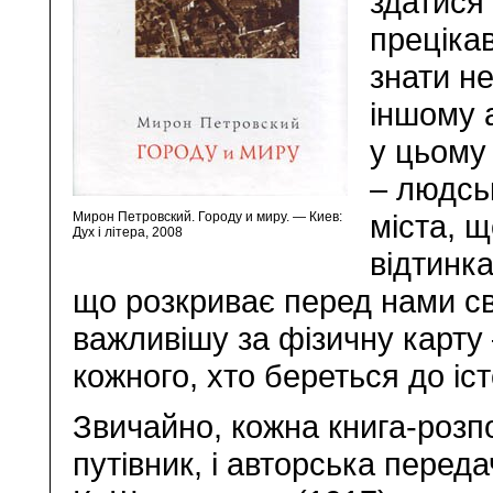
здатися 
преціка
знати не
іншому 
у цьому 
– людсь
міста, 
Мирон Петровский. Городу и миру. — Киев:
Дух і літера, 2008
відтинка
що розкриває перед нами св
важливішу за фізичну карту 
кожного, хто береться до іст
Звичайно, кожна книга-розпо
путівник, і авторська перед