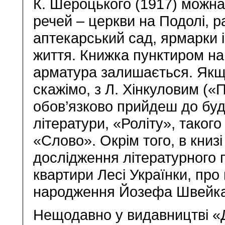
К. Шероцького (1917) можна
речей – церкви на Подолі, р
аптекарський сад, ярмарки 
життя. Книжка пунктиром нам
арматура залишається. Якщо
скажімо, з Л. Хінкуловим («
обов’язково прийдеш до буд
літератури, «Роліту», такого
«Слово». Окрім того, в книз
дослідження літературного п
квартири Лесі Українки, про
народження Йозефа Швей
Нещодавно у видавництві «Д