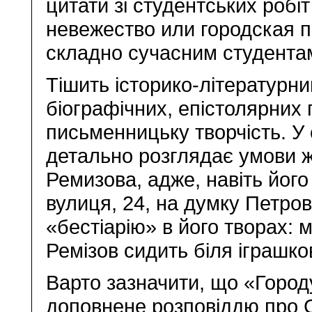
цитати зі студентських робі
невежество или городская 
складно сучасним студентам
Тішить історико-літературни
біографічних, епістолярних 
письменницьку творчість. У
детально розглядає умови 
Ремизова, адже, навіть йог
вулиця, 24, на думку Петров
«бестіарію» в його творах: м
Ремізов сидить біля іграшко
Варто зазначити, що «Город
доповнене розповіддю про 