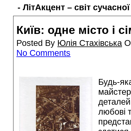
- ЛітАкцент – світ сучасної
Київ: одне місто і с
Posted By
Юлія Стахівська
On
No Comments
Будь-як
майстер
деталей,
любові т
предста