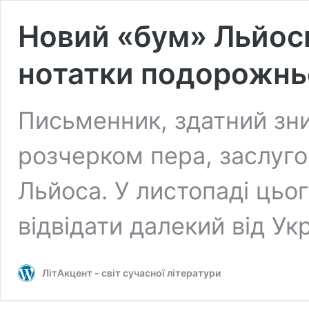
Новий «бум» Льйоси
нотатки подорожньо
Письменник, здатний зн
розчерком пера, заслуго
Льйоса. У листопаді цьо
відвідати далекий від Ук
ЛітАкцент - світ сучасної літератури