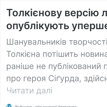
Толкієнову версію 
опублікують уперш
Шанувальників творчост
Толкієна потішить новина
раніше не публікований 
про героя Сіґурда, здій
Толкієнову
Читати далі
версію
легенди
про
ЛітАкцент - світ сучасної літератури
Сіґурда