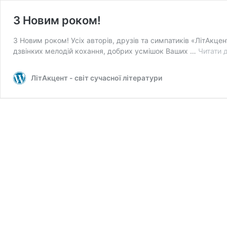
З Новим роком!
З Новим роком! Усіх авторів, друзів та симпатиків «ЛітАкцен
дзвінких мелодій кохання, добрих усмішок Ваших …
Читати д
ЛітАкцент - світ сучасної літератури