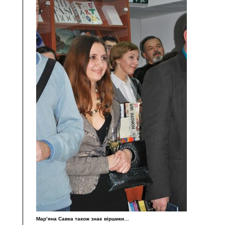
Мар’яна Савка також знає віршики…