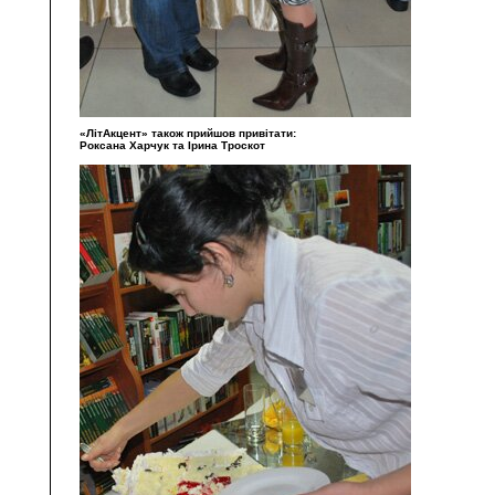
«ЛітАкцент» також прийшов привітати:
Роксана Харчук та Ірина Троскот