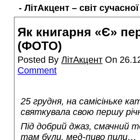
- ЛітАкцент – світ сучасної
Як книгарня «Є» пе
(ФОТО)
Posted By
ЛітАкцент
On 26.12
Comment
25 грудня, на самісіньке ка
святкувала свою першу річ
Під добрий джаз, смачний т
там були, мед-пиво пили…