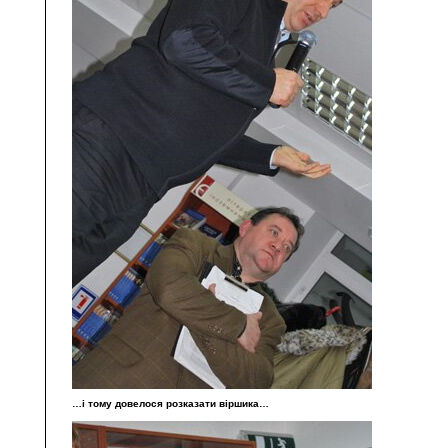
…і тому довелося розказати віршика…