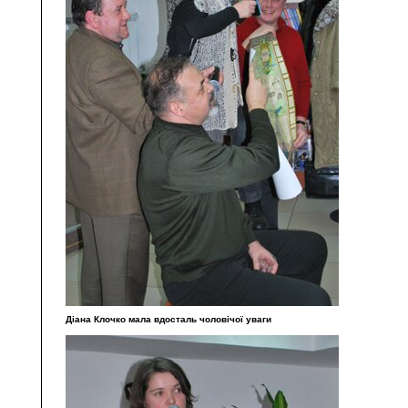
Діана Клочко мала вдосталь чоловічої уваги