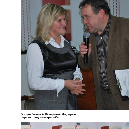
Богдан Бенюк із Катериною Федоренко,
першою леді книгарні «Є»