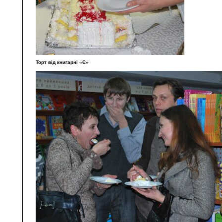
Торт від книгарні «Є»