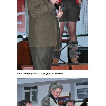
Ірен Роздобудько – назад у дитинство