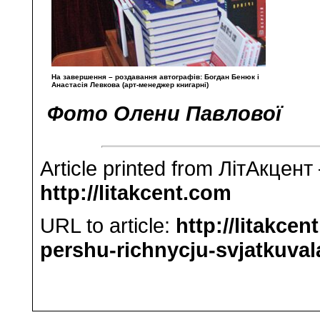
На завершення – роздавання автографів: Богдан Бенюк і
Анастасія Левкова (арт-менеджер книгарні)
Фото Олени Павлової
Article printed from ЛітАкцент
http://litakcent.com
URL to article:
http://litakcen
pershu-richnycju-svjatkuval