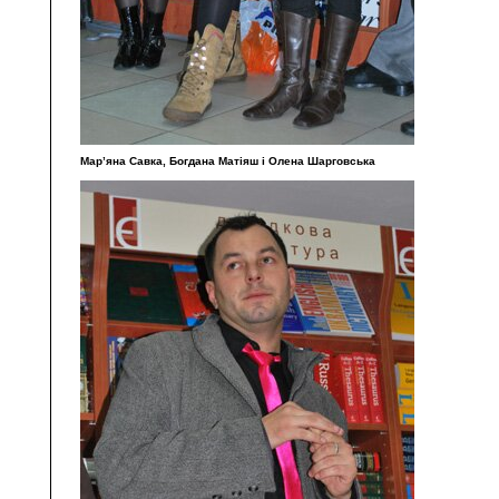
Мар’яна Савка, Богдана Матіяш і Олена Шарговська