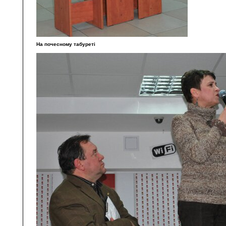
На почесному табуреті