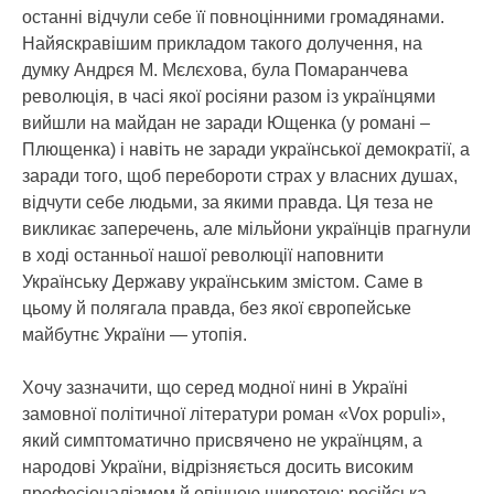
останні відчули себе її повноцінними громадянами.
Найяскравішим прикладом такого долучення, на
думку Андрєя М. Мєлєхова, була Помаранчева
революція, в часі якої росіяни разом із українцями
вийшли на майдан не заради Ющенка (у романі –
Плющенка) і навіть не заради української демократії, а
заради того, щоб перебороти страх у власних душах,
відчути себе людьми, за якими правда. Ця теза не
викликає заперечень, але мільйони українців прагнули
в ході останньої нашої революції наповнити
Українську Державу українським змістом. Саме в
цьому й полягала правда, без якої європейське
майбутнє України — утопія.
Хочу зазначити, що серед модної нині в Україні
замовної політичної літератури роман «Vox populi»,
який симптоматично присвячено не українцям, а
народові України, відрізняється досить високим
професіоналізмом й епічною широтою: російська,