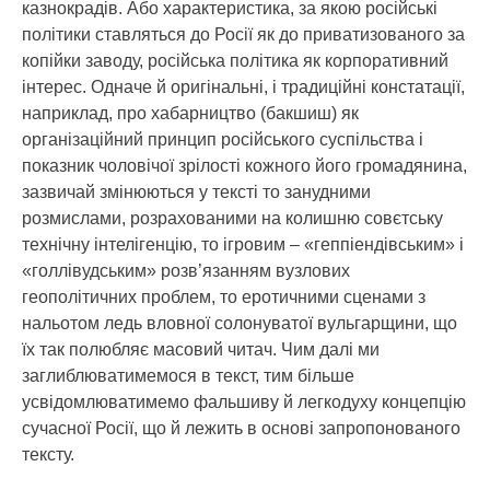
казнокрадів. Або характеристика, за якою російські
політики ставляться до Росії як до приватизованого за
копійки заводу, російська політика як корпоративний
інтерес. Одначе й оригінальні, і традиційні констатації,
наприклад, про хабарництво (бакшиш) як
організаційний принцип російського суспільства і
показник чоловічої зрілості кожного його громадянина,
зазвичай змінюються у тексті то занудними
розмислами, розрахованими на колишню совєтську
технічну інтелігенцію, то ігровим – «геппіендівським» і
«голлівудським» розв’язанням вузлових
геополітичних проблем, то еротичними сценами з
нальотом ледь вловної солонуватої вульгарщини, що
їх так полюбляє масовий читач. Чим далі ми
заглиблюватимемося в текст, тим більше
усвідомлюватимемо фальшиву й легкодуху концепцію
сучасної Росії, що й лежить в основі запропонованого
тексту.