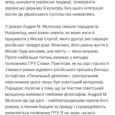
мову, шанувати українські традиції, толерувати
українську державу й культуру. Без цього інтеграція
росіян до українського суспільства неможлива.
У романі Андрія М. Мєлєхова чимало парадоксів.
Наприклад, мені важко уявити, як може жити й
працювати у Москві Сєргєй, якого дратує реставрація
російської твердої руки. Можливо, його рівень життя в
Москві буде високим, але якість — явно низькою.
Проте найбільше питань виникає у випадку
полковника ГРУ Слави. Пам’ятаю, як на зорі гласності
з’явився роман відомого російського прозаїка Віктора
Астаф’єва «Печальный детектив». Центральним
персонажем цього твору був совєтський міліціонер.
Парадокс полягав у тому, що за текстом совєтський
міліціонер виявився глибоким філософом. Андрєй М.
Мєлєхов іде ще далі – найблагороднішим героєм його
роману, істинним борцем за правду і справедливість
виявляється полковник ГРУ. Я не знаю, на кого