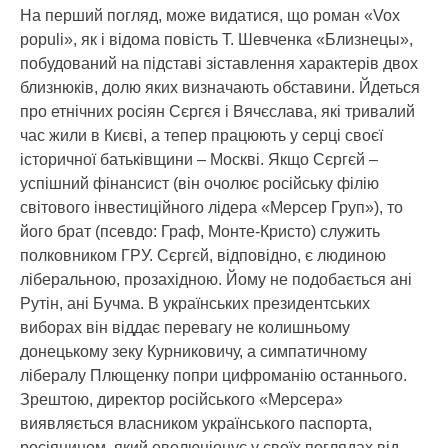
На перший погляд, може видатися, що роман «Vox
populi», як і відома повість Т. Шевченка «Близнецы»,
побудований на підставі зіставлення характерів двох
близнюків, долю яких визначають обставини. Йдеться
про етнічних росіян Сєргєя і Вячєслава, які тривалий
час жили в Києві, а тепер працюють у серці своєї
історичної батьківщини – Москві. Якщо Сєргєй –
успішний фінансист (він очолює російську філію
світового інвестиційного лідера «Мерсер Груп»), то
його брат (псевдо: Граф, Монте-Кристо) служить
полковником ГРУ. Сєргєй, відповідно, є людиною
ліберальною, прозахідною. Йому не подобається ані
Рутін, ані Бучма. В українських президентських
виборах він віддає перевагу не колишньому
донецькому зеку Курниковичу, а симпатичному
лібералу Плющенку попри цифроманію останнього.
Зрештою, директор російського «Мерсера»
виявляється власником українського паспорта,
росіянином, який еволюціонує у своїх поглядах від