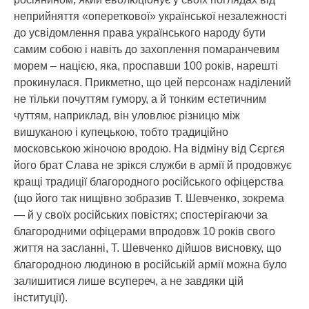
неприйняття «опереткової» української незалежності
до усвідомлення права українського народу бути
самим собою і навіть до захоплення помаранчевим
морем – нацією, яка, проспавши 100 років, нарешті
прокинулася. Прикметно, що цей персонаж наділений
не тільки почуттям гумору, а й тонким естетичним
чуттям, наприклад, він уловлює різницю між
вишуканою і купецькою, тобто традиційно
московською жіночою вродою. На відміну від Сєргєя
його брат Слава не зрікся служби в армії й продовжує
кращі традиції благородного російського офіцерства
(що його так нищівно зобразив Т. Шевченко, зокрема
— й у своїх російських повістях; спостерігаючи за
благородними офіцерами впродовж 10 років свого
життя на засланні, Т. Шевченко дійшов висновку, що
благородною людиною в російській армії можна було
залишитися лише всупереч, а не завдяки цій
інституції).