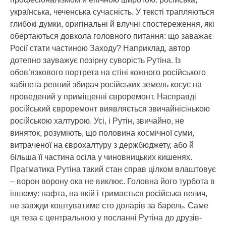
українська, чеченська сучасність. У тексті трапляються
глибокі думки, оригінальні й влучні спостереження, які
обертаються довкола головного питання: що заважає
Росії стати частиною Заходу? Наприклад, автор
дотепно зауважує позірну суворість Рутіна. Із
обов’язкового портрета на стіні кожного російського
кабінета ревний збирач російських земель косує на
проведений у приміщенні євроремонт. Насправді
російський євроремонт виявляється звичайнісінькою
російською халтурою. Усі, і Рутін, звичайно, не
виняток, розуміють, що половина космічної суми,
витраченої на єврохалтуру з держбюджету, або й
більша її частина осіла у чиновницьких кишенях.
Прагматика Рутіна такий стан справ цілком влаштовує
– ворон ворону ока не виклює. Головна його турбота в
іншому: нафта, на якій і тримається російська велич,
не завжди коштуватиме сто доларів за барель. Саме
ця теза є центральною у посланні Рутіна до друзів-