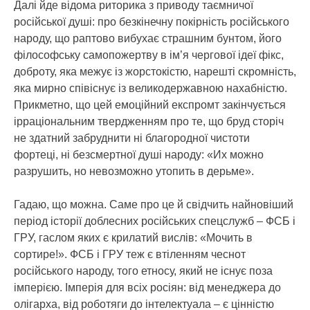
Далі йде відома риторика з приводу таємничої
російської душі: про безкінечну покірність російського
народу, що раптово вибухає страшним бунтом, його
філософську самопожертву в ім’я чергової ідеї фікс,
доброту, яка межує із жорстокістю, нарешті скромність,
яка мирно співіснує із великодержавною нахабністю.
Прикметно, що цей емоційний експромт закінчується
ірраціональним твердженням про те, що бруд сторіч
не здатний забруднити ні благородної чистоти
фортеці, ні безсмертної душі народу: «Их можно
разрушить, но невозможно утопить в дерьме».
Гадаю, що можна. Саме про це й свідчить найновіший
період історії доблесних російських спецслужб – ФСБ і
ГРУ, гаслом яких є крилатий вислів: «Мочить в
сортире!». ФСБ і ГРУ теж є втіленням чеснот
російського народу, того етносу, який не існує поза
імперією. Імперія для всіх росіян: від менеджера до
олігарха, від роботяги до інтелектуала – є цінністю