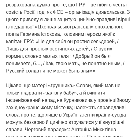
розрахована думка про те, що ГРУ – це нібито честь і
совість Росії, тоді як ФСБ – організація диявольська. З
цього приводу я лише зацитую цинічно-правдиві вірші
із недавньої «Цхенвальської рапсодії» епохального
поета Германа Істокова, головним героєм якої є
капітан ГРУ: «Не для себя он растил сельдерей, /
Лишь для простых осетинских детей, / С рук их
кормил, словно малых телят, / Добрый он был,
понимаете, б…, / Как, твою мать, не понятно иным, /
Русский солдат и не может быть злым».
Цікаво, що матері «грушника» Слави, який мав не
тільки підірвати «залізну бабу», а й вчинити
інсценізований напад на Курниковича у провінційному
західноукраїнському містечку, належать справедливі
слова про те, що лише в Україні агенти країни-сусіда
можуть безкарно й цинічно втручатися у її внутрішні
справи. Черговий парадокс: Антоніна Микитівна
власноруч виховала такого агента. При цьому вона