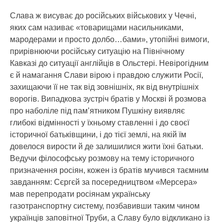
Слава ж висуває до російських військових у Чечні,
яких сам називає «товарищами насильниками,
мародерами и просто долбо…бами», утопійні вимоги,
прирівнюючи російську ситуацію на Північному
Кавказі до ситуації англійців в Ольстері. Невірогідним
є й намагання Слави вірою і правдою служити Росії,
захищаючи її не так від зовнішніх, як від внутрішніх
ворогів. Випадкова зустріч братів у Москві й розмова
про наболіле під пам’ятником Пушкіну виявляє
глибокі відмінності у їхньому ставленні і до своєї
історичної батьківщини, і до тієї землі, на якій їм
довелося вирости й де залишилися жити їхні батьки.
Ведучи філософську розмову на тему історичного
призначення росіян, кожен із братів мучився таємним
завданням: Сєргєй за посередництвом «Мерсера»
мав перепродати росіянам українську
газотранспортну систему, позбавивши таким чином
українців заповітної Труби, а Славу було відкликано із