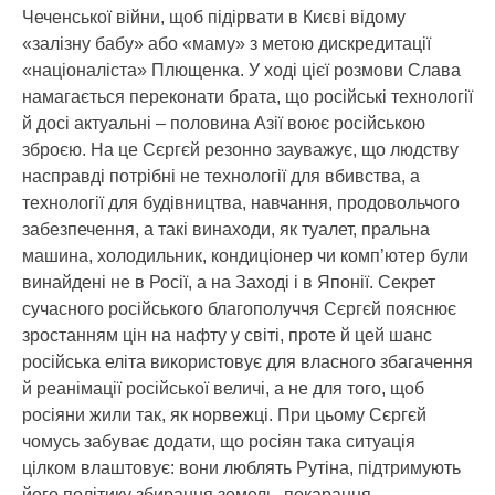
Чеченської війни, щоб підірвати в Києві відому
«залізну бабу» або «маму» з метою дискредитації
«націоналіста» Плющенка. У ході цієї розмови Слава
намагається переконати брата, що російські технології
й досі актуальні – половина Азії воює російською
зброєю. На це Сєргєй резонно зауважує, що людству
насправді потрібні не технології для вбивства, а
технології для будівництва, навчання, продовольчого
забезпечення, а такі винаходи, як туалет, пральна
машина, холодильник, кондиціонер чи комп’ютер були
винайдені не в Росії, а на Заході і в Японії. Секрет
сучасного російського благополуччя Сєргєй пояснює
зростанням цін на нафту у світі, проте й цей шанс
російська еліта використовує для власного збагачення
й реанімації російської величі, а не для того, щоб
росіяни жили так, як норвежці. При цьому Сєргєй
чомусь забуває додати, що росіян така ситуація
цілком влаштовує: вони люблять Рутіна, підтримують
його політику збирання земель, покарання