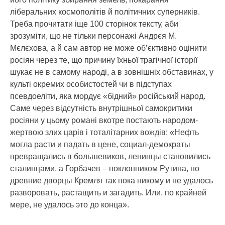
ліберальних космополітів й політичних суперників.
Треба прочитати іще 100 сторінок тексту, аби
зрозуміти, що не тільки персонажі Андрєя М.
Мєлєхова, а й сам автор не може об’єктивно оцінити
росіян через те, що причину їхньої трагічної історії
шукає не в самому народі, а в зовнішніх обставинах, у
культі окремих особистостей чи в підступах
псевдоеліти, яка мордує «бідний» російський народ.
Саме через відсутність внутрішньої самокритики
росіяни у цьому романі вкотре постають народом-
жертвою злих царів і тоталітарних вождів: «Нефть
могла расти и падать в цене, социал-демократы
превращались в большевиков, ленинцы становились
сталинцами, а Горбачев – поклонником Рутина, но
древние дворцы Кремля так пока никому и не удалось
разворовать, растащить и загадить. Или, по крайней
мере, не удалось это до конца».