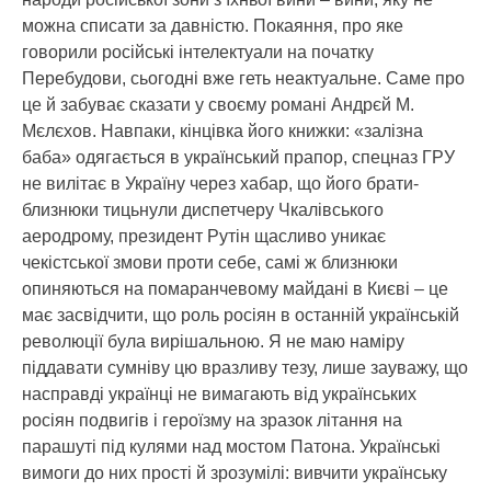
можна списати за давністю. Покаяння, про яке
говорили російські інтелектуали на початку
Перебудови, сьогодні вже геть неактуальне. Саме про
це й забуває сказати у своєму романі Андрєй М.
Мєлєхов. Навпаки, кінцівка його книжки: «залізна
баба» одягається в український прапор, спецназ ГРУ
не вилітає в Україну через хабар, що його брати-
близнюки тицьнули диспетчеру Чкалівського
аеродрому, президент Рутін щасливо уникає
чекістської змови проти себе, самі ж близнюки
опиняються на помаранчевому майдані в Києві – це
має засвідчити, що роль росіян в останній українській
революції була вирішальною. Я не маю наміру
піддавати сумніву цю вразливу тезу, лише зауважу, що
насправді українці не вимагають від українських
росіян подвигів і героїзму на зразок літання на
парашуті під кулями над мостом Патона. Українські
вимоги до них прості й зрозумілі: вивчити українську