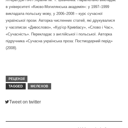
в університеті «Києво-Могилянська академія»: у 1997–1999
викладала польську мову, у 2006–2008 – курс сучасної
української прози. Авторка численних статей, які друкувалися
у часописах «Дивослово», «Кур’єр Кривбасу», «Слово і Час»,
«Сучасність». Перекладає з англійської і польської. Авторка
підручника «Сучасна українська проза: Постмодерний перід»
(2008).
РЕЦЕНЗІЇ
TAGGED
МЄЛЄХОВ
Tweet on twitter