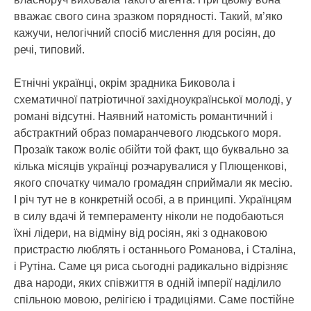
вважає свого сина зразком порядності. Такий, м’яко
кажучи, нелогічний спосіб мислення для росіян, до
речі, типовий.
Етнічні українці, окрім зрадника Биковола і
схематичної патріотичної західноукраїнської молоді, у
романі відсутні. Наявний натомість романтичний і
абстрактний образ помаранчевого людського моря.
Прозаїк також воліє обійти той факт, що буквально за
кілька місяців українці розчарувалися у Плющенкові,
якого спочатку чимало громадян сприймали як месію.
І річ тут не в конкретній особі, а в принципі. Українцям
в силу вдачі й темпераменту ніколи не подобаються
їхні лідери, на відміну від росіян, які з однаковою
пристрастю люблять і останнього Романова, і Сталіна,
і Рутіна. Саме ця риса сьогодні радикально відрізняє
два народи, яких співжиття в одній імперії наділило
спільною мовою, релігією і традиціями. Саме постійне