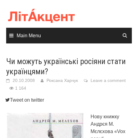
Skip
to
content
Main Menu
Чи можуть українські росіяни стати
українцями?
20.10.2008
Роксана Харчук
Leave a comment
1 164
Tweet on twitter
Нову книжку
Андрєя М.
Мєлєхова «Vox