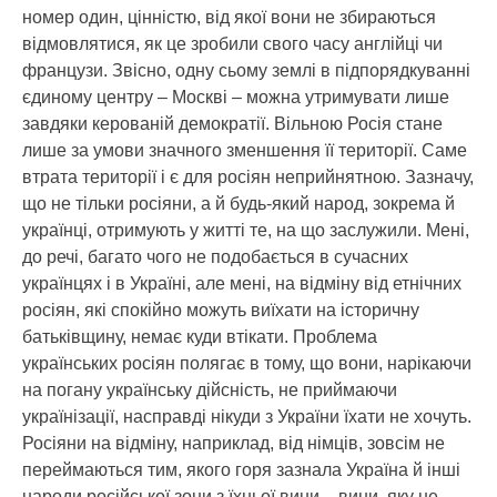
номер один, цінністю, від якої вони не збираються
відмовлятися, як це зробили свого часу англійці чи
французи. Звісно, одну сьому землі в підпорядкуванні
єдиному центру – Москві – можна утримувати лише
завдяки керованій демократії. Вільною Росія стане
лише за умови значного зменшення її території. Саме
втрата території і є для росіян неприйнятною. Зазначу,
що не тільки росіяни, а й будь-який народ, зокрема й
українці, отримують у житті те, на що заслужили. Мені,
до речі, багато чого не подобається в сучасних
українцях і в Україні, але мені, на відміну від етнічних
росіян, які спокійно можуть виїхати на історичну
батьківщину, немає куди втікати. Проблема
українських росіян полягає в тому, що вони, нарікаючи
на погану українську дійсність, не приймаючи
українізації, насправді нікуди з України їхати не хочуть.
Росіяни на відміну, наприклад, від німців, зовсім не
переймаються тим, якого горя зазнала Україна й інші
народи російської зони з їхньої вини – вини, яку не