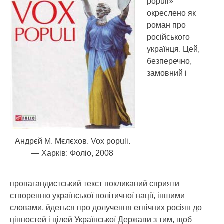
populi»
окреслено як
роман про
російського
українця. Цей,
безперечно,
замовний і
Андрєй М. Мєлєхов. Vox populi.
— Харків: Фоліо, 2008
пропагандистський текст покликаний сприяти
створенню української політичної нації, іншими
словами, йдеться про долучення етнічних росіян до
цінностей і цілей Української Держави з тим, щоб