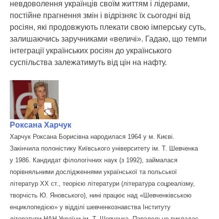
невдоволення українців своїм життям і лідерами,
постійне прагнення змін і відрізняє їх сьогодні від
росіян, які продовжують плекати свою імперську суть,
залишаючись заручниками «величі». Гадаю, що темпи
інтеграції українських росіян до українського
суспільства залежатимуть від цін на нафту.
Роксана Харчук
Харчук Роксана Борисівна народилася 1964 у м. Києві.
Закінчила полоністику Київського університету ім. Т. Шевченка
у 1986. Кандидат філологічних наук (з 1992), займалася
порівняльними дослідженнями української та польської
літератур XX ст., теорією літератури (література соцреалізму,
творчість Ю. Яновського), нині працює над «Шевченківською
енциклопедією» у відділі шевченкознавства Інституту
літератури НАН України ім. Т. Шевченка. Паралельно викладає